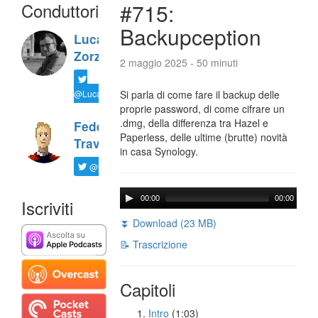
Conduttori
#715:
Backupception
Luca
Zorzi
2 maggio 2025 - 50 minuti
@LucaTNT
Si parla di come fare il backup delle
proprie password, di come cifrare un
.dmg, della differenza tra Hazel e
Federico
Paperless, delle ultime (brutte) novità
Travaini
in casa Synology.
@ftrava
00:00
00:00
Iscriviti
⏬ Download (23 MB)
📝 Trascrizione
Capitoli
Intro
(1:03)