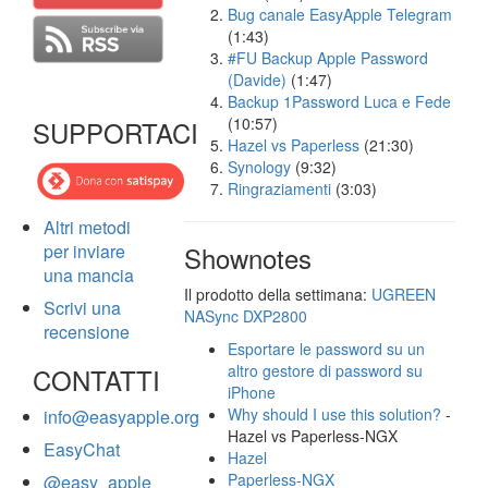
Bug canale EasyApple Telegram
(1:43)
#FU Backup Apple Password
(Davide)
(1:47)
Backup 1Password Luca e Fede
(10:57)
SUPPORTACI
Hazel vs Paperless
(21:30)
Synology
(9:32)
Ringraziamenti
(3:03)
Altri metodi
per inviare
Shownotes
una mancia
Il prodotto della settimana:
UGREEN
Scrivi una
NASync DXP2800
recensione
Esportare le password su un
altro gestore di password su
CONTATTI
iPhone
Why should I use this solution?
-
info@easyapple.org
Hazel vs Paperless-NGX
EasyChat
Hazel
Paperless-NGX
@easy_apple