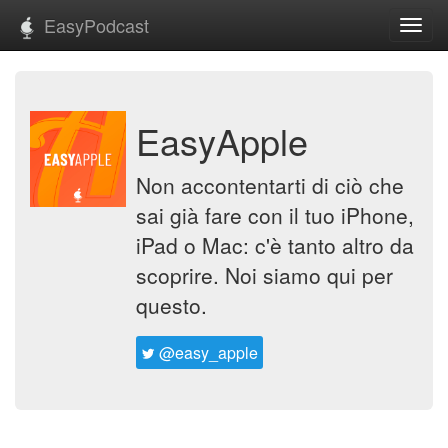
EasyPodcast
Toggl
navig
EasyApple
Non accontentarti di ciò che
sai già fare con il tuo iPhone,
iPad o Mac: c'è tanto altro da
scoprire. Noi siamo qui per
questo.
@easy_apple