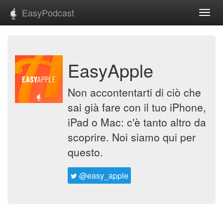
EasyPodcast
Toggl
navig
EasyApple
Non accontentarti di ciò che
sai già fare con il tuo iPhone,
iPad o Mac: c'è tanto altro da
scoprire. Noi siamo qui per
questo.
@easy_apple