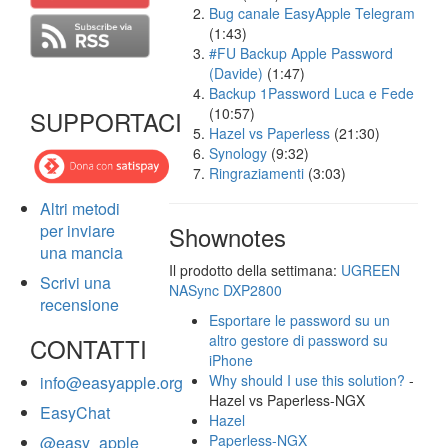
Bug canale EasyApple Telegram
(1:43)
#FU Backup Apple Password
(Davide)
(1:47)
Backup 1Password Luca e Fede
(10:57)
SUPPORTACI
Hazel vs Paperless
(21:30)
Synology
(9:32)
Ringraziamenti
(3:03)
Altri metodi
per inviare
Shownotes
una mancia
Il prodotto della settimana:
UGREEN
Scrivi una
NASync DXP2800
recensione
Esportare le password su un
altro gestore di password su
CONTATTI
iPhone
Why should I use this solution?
-
info@easyapple.org
Hazel vs Paperless-NGX
EasyChat
Hazel
Paperless-NGX
@easy_apple