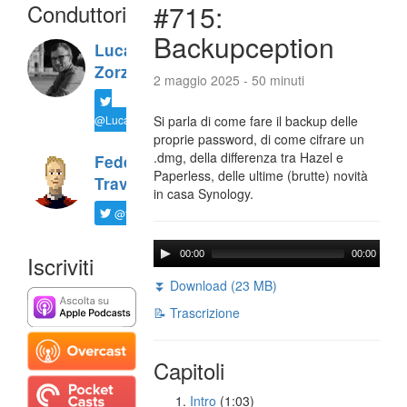
Conduttori
#715:
Backupception
Luca
Zorzi
2 maggio 2025 - 50 minuti
@LucaTNT
Si parla di come fare il backup delle
proprie password, di come cifrare un
.dmg, della differenza tra Hazel e
Federico
Paperless, delle ultime (brutte) novità
Travaini
in casa Synology.
@ftrava
00:00
00:00
Iscriviti
⏬ Download (23 MB)
📝 Trascrizione
Capitoli
Intro
(1:03)