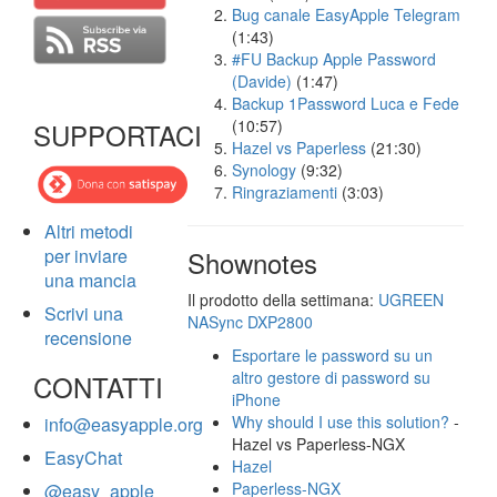
Bug canale EasyApple Telegram
(1:43)
#FU Backup Apple Password
(Davide)
(1:47)
Backup 1Password Luca e Fede
(10:57)
SUPPORTACI
Hazel vs Paperless
(21:30)
Synology
(9:32)
Ringraziamenti
(3:03)
Altri metodi
per inviare
Shownotes
una mancia
Il prodotto della settimana:
UGREEN
Scrivi una
NASync DXP2800
recensione
Esportare le password su un
altro gestore di password su
CONTATTI
iPhone
Why should I use this solution?
-
info@easyapple.org
Hazel vs Paperless-NGX
EasyChat
Hazel
Paperless-NGX
@easy_apple