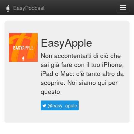
EasyPodcast
Toggl
navig
EasyApple
Non accontentarti di ciò che
sai già fare con il tuo iPhone,
iPad o Mac: c'è tanto altro da
scoprire. Noi siamo qui per
questo.
@easy_apple