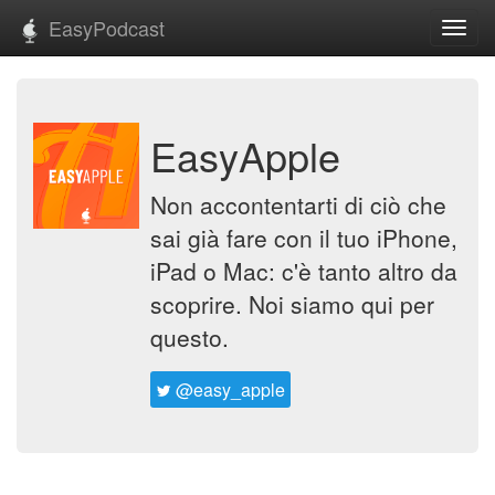
EasyPodcast
Toggl
navig
EasyApple
Non accontentarti di ciò che
sai già fare con il tuo iPhone,
iPad o Mac: c'è tanto altro da
scoprire. Noi siamo qui per
questo.
@easy_apple