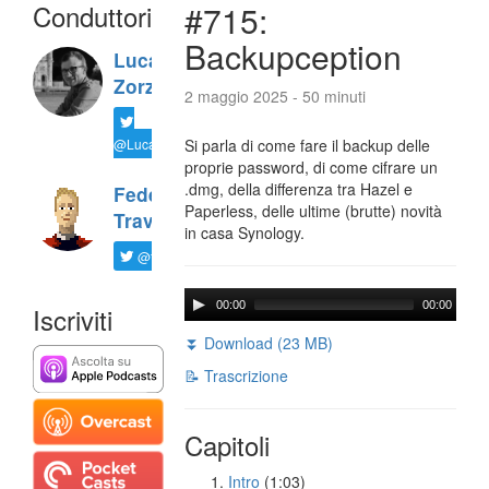
Conduttori
#715:
Backupception
Luca
Zorzi
2 maggio 2025 - 50 minuti
@LucaTNT
Si parla di come fare il backup delle
proprie password, di come cifrare un
.dmg, della differenza tra Hazel e
Federico
Paperless, delle ultime (brutte) novità
Travaini
in casa Synology.
@ftrava
00:00
00:00
Iscriviti
⏬ Download (23 MB)
📝 Trascrizione
Capitoli
Intro
(1:03)