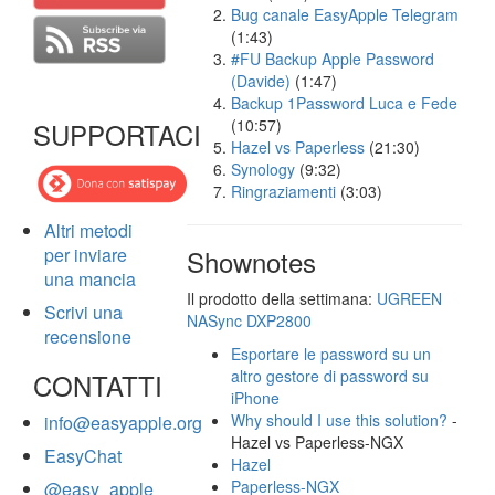
Bug canale EasyApple Telegram
(1:43)
#FU Backup Apple Password
(Davide)
(1:47)
Backup 1Password Luca e Fede
(10:57)
SUPPORTACI
Hazel vs Paperless
(21:30)
Synology
(9:32)
Ringraziamenti
(3:03)
Altri metodi
per inviare
Shownotes
una mancia
Il prodotto della settimana:
UGREEN
Scrivi una
NASync DXP2800
recensione
Esportare le password su un
altro gestore di password su
CONTATTI
iPhone
Why should I use this solution?
-
info@easyapple.org
Hazel vs Paperless-NGX
EasyChat
Hazel
Paperless-NGX
@easy_apple