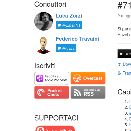
Conduttori
#71
Luca Zorzi
2 magg
@LucaTNT
Si parl
Hazel e
Federico Travaini
@ftrava
00:
Iscriviti
⏬ Down
📝 Tras
Capi
I
SUPPORTACI