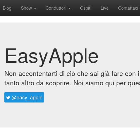
Blog
Show
Conduttori
Ospiti
Live
Contattaci
EasyApple
Non accontentarti di ciò che sai già fare con 
tanto altro da scoprire. Noi siamo qui per que
@easy_apple