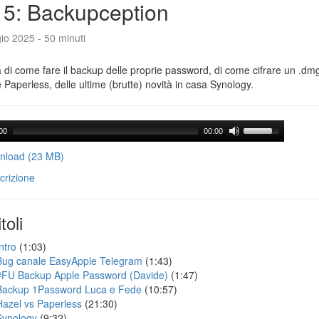
5: Backupception
io 2025 - 50 minuti
a di come fare il backup delle proprie password, di come cifrare un .dmg,
 Paperless, delle ultime (brutte) novità in casa Synology.
00
00:00
load (23 MB)
crizione
toli
ntro
(1:03)
Bug canale EasyApple Telegram
(1:43)
#FU Backup Apple Password (Davide)
(1:47)
Backup 1Password Luca e Fede
(10:57)
Hazel vs Paperless
(21:30)
Synology
(9:32)