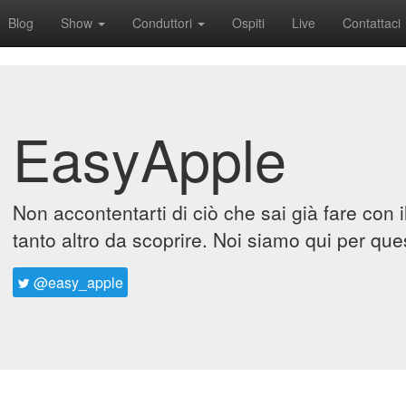
Blog
Show
Conduttori
Ospiti
Live
Contattaci
EasyApple
Non accontentarti di ciò che sai già fare con 
tanto altro da scoprire. Noi siamo qui per que
@easy_apple