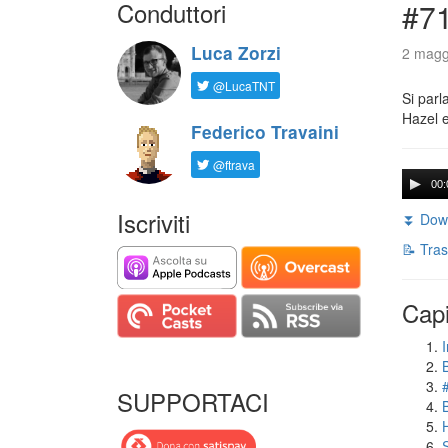
Conduttori
#71
Luca Zorzi
2 magg
@LucaTNT
Si parl
Hazel e
Federico Travaini
@ftrava
00:
Iscriviti
⏬ Down
📝 Tras
Capi
I
SUPPORTACI