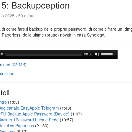
5: Backupception
io 2025 - 50 minuti
a di come fare il backup delle proprie password, di come cifrare un .dmg,
 Paperless, delle ultime (brutte) novità in casa Synology.
00
00:00
load (23 MB)
crizione
toli
ntro
(1:03)
Bug canale EasyApple Telegram
(1:43)
#FU Backup Apple Password (Davide)
(1:47)
Backup 1Password Luca e Fede
(10:57)
Hazel vs Paperless
(21:30)
Synology
(9:32)