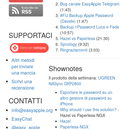
Bug canale EasyApple Telegram
(1:43)
#FU Backup Apple Password
(Davide)
(1:47)
Backup 1Password Luca e Fede
(10:57)
SUPPORTACI
Hazel vs Paperless
(21:30)
Synology
(9:32)
Ringraziamenti
(3:03)
Altri metodi
per inviare
Shownotes
una mancia
Il prodotto della settimana:
UGREEN
Scrivi una
NASync DXP2800
recensione
Esportare le password su un
altro gestore di password su
CONTATTI
iPhone
Why should I use this solution?
-
info@easyapple.org
Hazel vs Paperless-NGX
EasyChat
Hazel
Paperless-NGX
@easy_apple