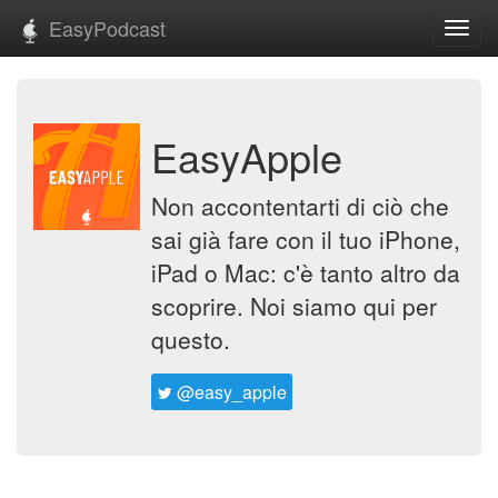
EasyPodcast
Toggl
navig
EasyApple
Non accontentarti di ciò che
sai già fare con il tuo iPhone,
iPad o Mac: c'è tanto altro da
scoprire. Noi siamo qui per
questo.
@easy_apple