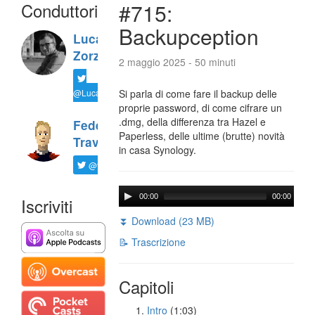
Conduttori
#715:
Backupception
Luca
Zorzi
2 maggio 2025 - 50 minuti
@LucaTNT
Si parla di come fare il backup delle
proprie password, di come cifrare un
.dmg, della differenza tra Hazel e
Federico
Paperless, delle ultime (brutte) novità
Travaini
in casa Synology.
@ftrava
00:00
00:00
Iscriviti
⏬ Download (23 MB)
📝 Trascrizione
Capitoli
Intro
(1:03)