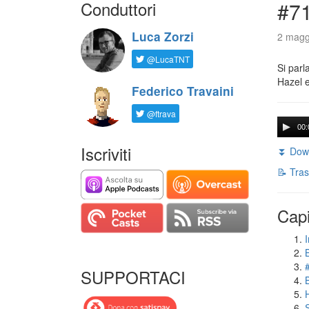
Conduttori
#71
Luca Zorzi
2 magg
@LucaTNT
Si parl
Hazel e
Federico Travaini
@ftrava
00:
Iscriviti
⏬ Down
📝 Tras
Capi
I
SUPPORTACI