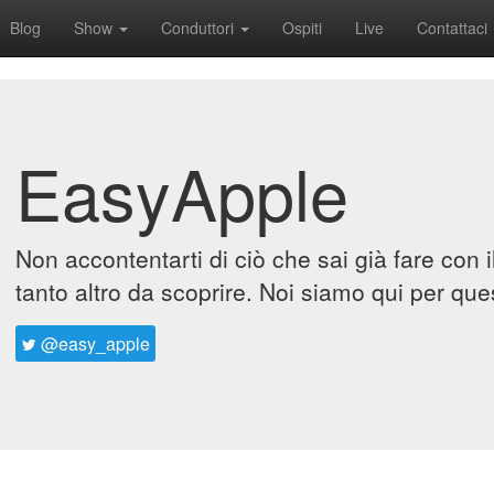
Blog
Show
Conduttori
Ospiti
Live
Contattaci
EasyApple
Non accontentarti di ciò che sai già fare con 
tanto altro da scoprire. Noi siamo qui per que
@easy_apple