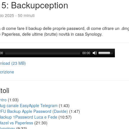
5: Backupception
io 2025 - 50 minuti
a di come fare il backup delle proprie password, di come cifrare un .dmg,
 Paperless, delle ultime (brutte) novità in casa Synology.
00
00:00
load (23 MB)
crizione
toli
ntro
(1:03)
Bug canale EasyApple Telegram
(1:43)
#FU Backup Apple Password (Davide)
(1:47)
Backup 1Password Luca e Fede
(10:57)
Hazel vs Paperless
(21:30)
Synology
(9:32)