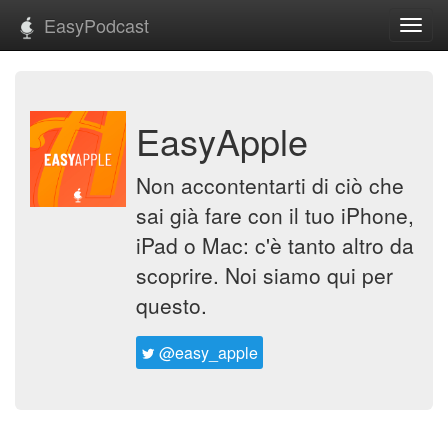
EasyPodcast
Toggl
navig
EasyApple
Non accontentarti di ciò che
sai già fare con il tuo iPhone,
iPad o Mac: c'è tanto altro da
scoprire. Noi siamo qui per
questo.
@easy_apple