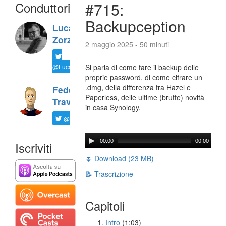
Conduttori
#715:
Backupception
Luca
Zorzi
2 maggio 2025 - 50 minuti
@LucaTNT
Si parla di come fare il backup delle
proprie password, di come cifrare un
.dmg, della differenza tra Hazel e
Federico
Paperless, delle ultime (brutte) novità
Travaini
in casa Synology.
@ftrava
00:00
00:00
Iscriviti
⏬ Download (23 MB)
📝 Trascrizione
Capitoli
Intro
(1:03)