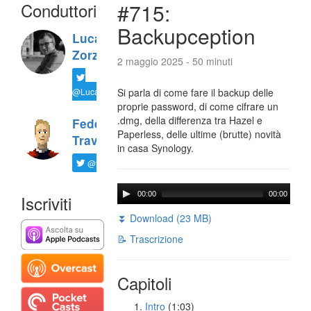
Conduttori
#715:
Backupception
Luca
Zorzi
2 maggio 2025 - 50 minuti
@LucaTNT
Si parla di come fare il backup delle
proprie password, di come cifrare un
.dmg, della differenza tra Hazel e
Federico
Paperless, delle ultime (brutte) novità
Travaini
in casa Synology.
@ftrava
00:00
00:00
Iscriviti
⏬ Download (23 MB)
📝 Trascrizione
Capitoli
Intro
(1:03)