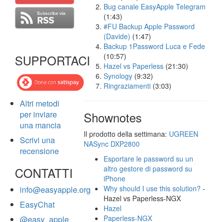
Bug canale EasyApple Telegram
(1:43)
#FU Backup Apple Password
(Davide)
(1:47)
Backup 1Password Luca e Fede
(10:57)
SUPPORTACI
Hazel vs Paperless
(21:30)
Synology
(9:32)
Ringraziamenti
(3:03)
Altri metodi
per inviare
Shownotes
una mancia
Il prodotto della settimana:
UGREEN
Scrivi una
NASync DXP2800
recensione
Esportare le password su un
altro gestore di password su
CONTATTI
iPhone
Why should I use this solution?
-
info@easyapple.org
Hazel vs Paperless-NGX
EasyChat
Hazel
Paperless-NGX
@easy_apple