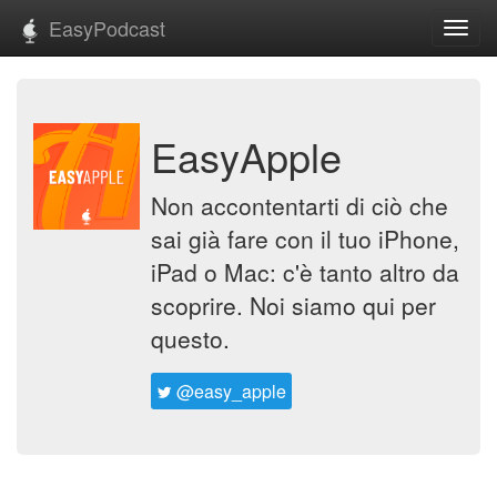
EasyPodcast
Toggl
navig
EasyApple
Non accontentarti di ciò che
sai già fare con il tuo iPhone,
iPad o Mac: c'è tanto altro da
scoprire. Noi siamo qui per
questo.
@easy_apple