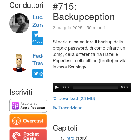
Conduttori
#715:
Backupception
Luca
Zorzi
2 maggio 2025 - 50 minuti
@LucaTNT
Si parla di come fare il backup delle
proprie password, di come cifrare un
.dmg, della differenza tra Hazel e
Federico
Paperless, delle ultime (brutte) novità
Travaini
in casa Synology.
@ftrava
00:00
00:00
Iscriviti
⏬ Download (23 MB)
📝 Trascrizione
Capitoli
Intro
(1:03)