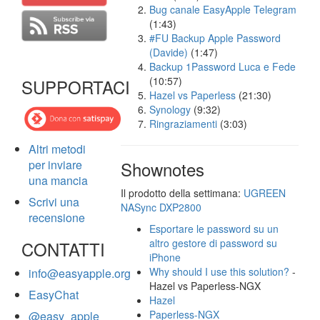
Bug canale EasyApple Telegram
(1:43)
#FU Backup Apple Password
(Davide)
(1:47)
Backup 1Password Luca e Fede
(10:57)
SUPPORTACI
Hazel vs Paperless
(21:30)
Synology
(9:32)
Ringraziamenti
(3:03)
Altri metodi
per inviare
Shownotes
una mancia
Il prodotto della settimana:
UGREEN
Scrivi una
NASync DXP2800
recensione
Esportare le password su un
altro gestore di password su
CONTATTI
iPhone
Why should I use this solution?
-
info@easyapple.org
Hazel vs Paperless-NGX
EasyChat
Hazel
Paperless-NGX
@easy_apple