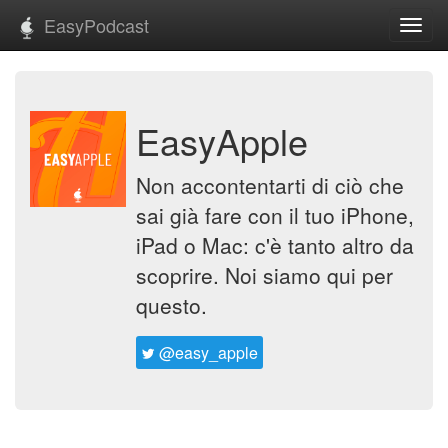
EasyPodcast
Toggl
navig
EasyApple
Non accontentarti di ciò che
sai già fare con il tuo iPhone,
iPad o Mac: c'è tanto altro da
scoprire. Noi siamo qui per
questo.
@easy_apple