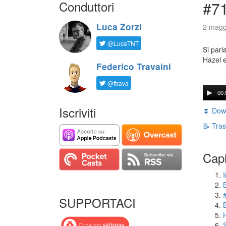
Conduttori
#71
Luca Zorzi
2 magg
@LucaTNT
Si parl
Hazel e
Federico Travaini
@ftrava
00:
Iscriviti
⏬ Down
📝 Tras
Capi
I
SUPPORTACI