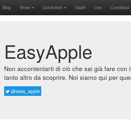
Blog
Show
Conduttori
Ospiti
Live
Contattaci
EasyApple
Non accontentarti di ciò che sai già fare con 
tanto altro da scoprire. Noi siamo qui per que
@easy_apple