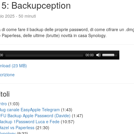
5: Backupception
io 2025 - 50 minuti
a di come fare il backup delle proprie password, di come cifrare un .dmg,
 Paperless, delle ultime (brutte) novità in casa Synology.
00
00:00
load (23 MB)
crizione
toli
ntro
(1:03)
Bug canale EasyApple Telegram
(1:43)
#FU Backup Apple Password (Davide)
(1:47)
Backup 1Password Luca e Fede
(10:57)
Hazel vs Paperless
(21:30)
Synology
(9:32)