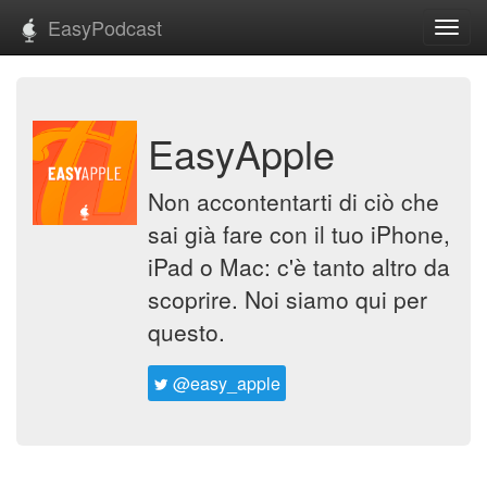
EasyPodcast
Toggl
navig
EasyApple
Non accontentarti di ciò che
sai già fare con il tuo iPhone,
iPad o Mac: c'è tanto altro da
scoprire. Noi siamo qui per
questo.
@easy_apple