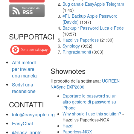
Bug canale EasyApple Telegram
(1:43)
#FU Backup Apple Password
(Davide)
(1:47)
Backup 1Password Luca e Fede
(10:57)
SUPPORTACI
Hazel vs Paperless
(21:30)
Synology
(9:32)
Ringraziamenti
(3:03)
Altri metodi
per inviare
Shownotes
una mancia
Il prodotto della settimana:
UGREEN
Scrivi una
NASync DXP2800
recensione
Esportare le password su un
altro gestore di password su
CONTATTI
iPhone
Why should I use this solution?
-
info@easyapple.org
Hazel vs Paperless-NGX
EasyChat
Hazel
Paperless-NGX
@easy_apple