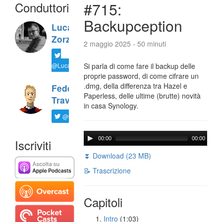
Conduttori
#715:
Backupception
Luca
Zorzi
2 maggio 2025 - 50 minuti
@LucaTNT
Si parla di come fare il backup delle
proprie password, di come cifrare un
.dmg, della differenza tra Hazel e
Federico
Paperless, delle ultime (brutte) novità
Travaini
in casa Synology.
@ftrava
00:00
00:00
Iscriviti
⏬ Download (23 MB)
📝 Trascrizione
Capitoli
Intro
(1:03)