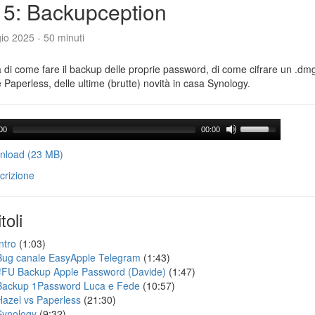
5: Backupception
io 2025 - 50 minuti
a di come fare il backup delle proprie password, di come cifrare un .dmg,
 Paperless, delle ultime (brutte) novità in casa Synology.
00
00:00
load (23 MB)
crizione
toli
ntro
(1:03)
Bug canale EasyApple Telegram
(1:43)
#FU Backup Apple Password (Davide)
(1:47)
Backup 1Password Luca e Fede
(10:57)
Hazel vs Paperless
(21:30)
Synology
(9:32)