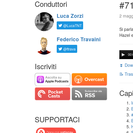
Conduttori
#71
Luca Zorzi
2 magg
@LucaTNT
Si parl
Hazel e
Federico Travaini
@ftrava
00:
Iscriviti
⏬ Down
📝 Tras
Capi
I
SUPPORTACI