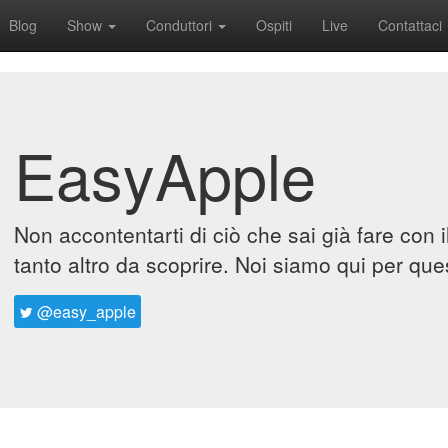
Blog
Show
Conduttori
Ospiti
Live
Contattaci
EasyApple
Non accontentarti di ciò che sai già fare con 
tanto altro da scoprire. Noi siamo qui per que
@easy_apple