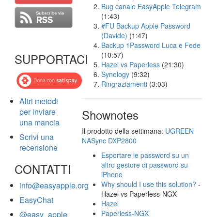
Bug canale EasyApple Telegram
(1:43)
#FU Backup Apple Password
(Davide)
(1:47)
Backup 1Password Luca e Fede
(10:57)
SUPPORTACI
Hazel vs Paperless
(21:30)
Synology
(9:32)
Ringraziamenti
(3:03)
Altri metodi
per inviare
Shownotes
una mancia
Il prodotto della settimana:
UGREEN
Scrivi una
NASync DXP2800
recensione
Esportare le password su un
altro gestore di password su
CONTATTI
iPhone
Why should I use this solution?
-
info@easyapple.org
Hazel vs Paperless-NGX
EasyChat
Hazel
Paperless-NGX
@easy_apple