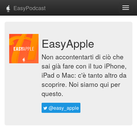
EasyPodcast
Toggl
navig
EasyApple
Non accontentarti di ciò che
sai già fare con il tuo iPhone,
iPad o Mac: c'è tanto altro da
scoprire. Noi siamo qui per
questo.
@easy_apple