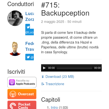
Conduttori
#715:
Backupception
Luca
Zorzi
2 maggio 2025 - 50 minuti
@LucaTNT
Si parla di come fare il backup delle
proprie password, di come cifrare un
.dmg, della differenza tra Hazel e
Federico
Paperless, delle ultime (brutte) novità
Travaini
in casa Synology.
@ftrava
00:00
00:00
Iscriviti
⏬ Download (23 MB)
📝 Trascrizione
Capitoli
Intro
(1:03)