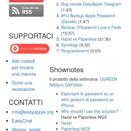
Bug canale EasyApple Telegram
(1:43)
#FU Backup Apple Password
(Davide)
(1:47)
Backup 1Password Luca e Fede
(10:57)
SUPPORTACI
Hazel vs Paperless
(21:30)
Synology
(9:32)
Ringraziamenti
(3:03)
Altri metodi
per inviare
Shownotes
una mancia
Il prodotto della settimana:
UGREEN
Scrivi una
NASync DXP2800
recensione
Esportare le password su un
altro gestore di password su
CONTATTI
iPhone
Why should I use this solution?
-
info@easyapple.org
Hazel vs Paperless-NGX
EasyChat
Hazel
Paperless-NGX
@easy_apple