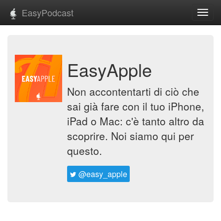
EasyPodcast
Toggl
navig
EasyApple
Non accontentarti di ciò che
sai già fare con il tuo iPhone,
iPad o Mac: c'è tanto altro da
scoprire. Noi siamo qui per
questo.
@easy_apple