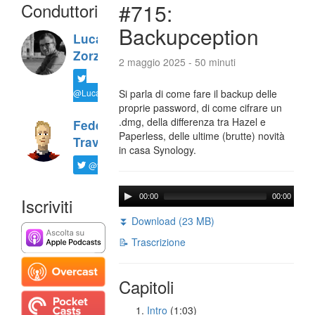
Conduttori
#715:
Backupception
Luca
Zorzi
2 maggio 2025 - 50 minuti
@LucaTNT
Si parla di come fare il backup delle
proprie password, di come cifrare un
.dmg, della differenza tra Hazel e
Federico
Paperless, delle ultime (brutte) novità
Travaini
in casa Synology.
@ftrava
00:00
00:00
Iscriviti
⏬ Download (23 MB)
📝 Trascrizione
Capitoli
Intro
(1:03)