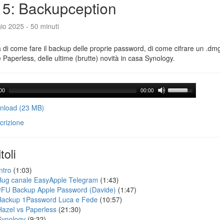
5: Backupception
io 2025 - 50 minuti
a di come fare il backup delle proprie password, di come cifrare un .dmg,
 Paperless, delle ultime (brutte) novità in casa Synology.
00
00:00
load (23 MB)
crizione
toli
ntro
(1:03)
Bug canale EasyApple Telegram
(1:43)
#FU Backup Apple Password (Davide)
(1:47)
Backup 1Password Luca e Fede
(10:57)
Hazel vs Paperless
(21:30)
Synology
(9:32)