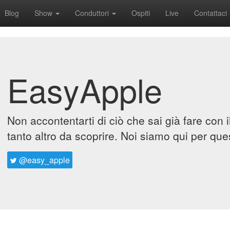
Blog
Show
Conduttori
Ospiti
Live
Contattaci
EasyApple
Non accontentarti di ciò che sai già fare con 
tanto altro da scoprire. Noi siamo qui per que
@easy_apple