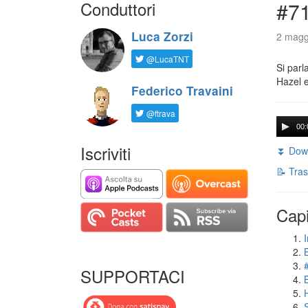
Conduttori
#71
Luca Zorzi
2 magg
@LucaTNT
Si parl
Hazel e
Federico Travaini
@ftrava
00:
Iscriviti
⏬ Down
📝 Tras
Capi
I
SUPPORTACI