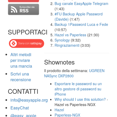
Bug canale EasyApple Telegram
(1:43)
#FU Backup Apple Password
(Davide)
(1:47)
Backup 1Password Luca e Fede
(10:57)
SUPPORTACI
Hazel vs Paperless
(21:30)
Synology
(9:32)
Ringraziamenti
(3:03)
Altri metodi
per inviare
Shownotes
una mancia
Il prodotto della settimana:
UGREEN
Scrivi una
NASync DXP2800
recensione
Esportare le password su un
altro gestore di password su
CONTATTI
iPhone
Why should I use this solution?
-
info@easyapple.org
Hazel vs Paperless-NGX
EasyChat
Hazel
Paperless-NGX
@easy_apple