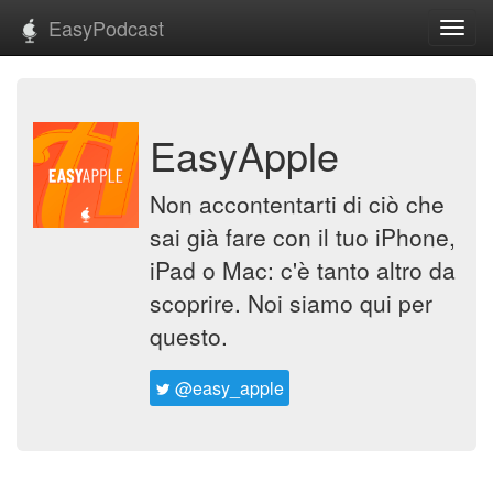
EasyPodcast
Toggl
navig
EasyApple
Non accontentarti di ciò che
sai già fare con il tuo iPhone,
iPad o Mac: c'è tanto altro da
scoprire. Noi siamo qui per
questo.
@easy_apple