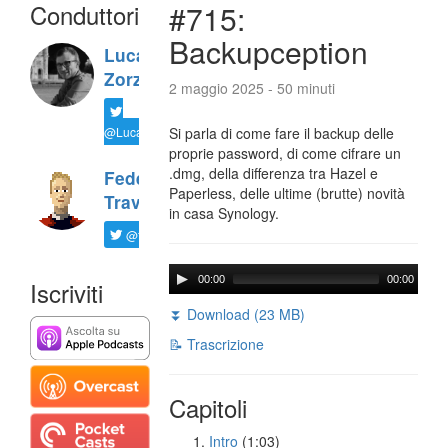
Conduttori
#715:
Backupception
Luca
Zorzi
2 maggio 2025 - 50 minuti
@LucaTNT
Si parla di come fare il backup delle
proprie password, di come cifrare un
.dmg, della differenza tra Hazel e
Federico
Paperless, delle ultime (brutte) novità
Travaini
in casa Synology.
@ftrava
00:00
00:00
Iscriviti
⏬ Download (23 MB)
📝 Trascrizione
Capitoli
Intro
(1:03)