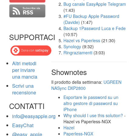
Bug canale EasyApple Telegram
(1:43)
#FU Backup Apple Password
(Davide)
(1:47)
Backup 1Password Luca e Fede
(10:57)
SUPPORTACI
Hazel vs Paperless
(21:30)
Synology
(9:32)
Ringraziamenti
(3:03)
Altri metodi
per inviare
Shownotes
una mancia
Il prodotto della settimana:
UGREEN
Scrivi una
NASync DXP2800
recensione
Esportare le password su un
altro gestore di password su
CONTATTI
iPhone
Why should I use this solution?
-
info@easyapple.org
Hazel vs Paperless-NGX
EasyChat
Hazel
Paperless-NGX
@easy_apple