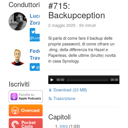
Conduttori
#715:
Backupception
Luca
Zorzi
2 maggio 2025 - 50 minuti
@LucaTNT
Si parla di come fare il backup delle
proprie password, di come cifrare un
.dmg, della differenza tra Hazel e
Federico
Paperless, delle ultime (brutte) novità
Travaini
in casa Synology.
@ftrava
00:00
00:00
Iscriviti
⏬ Download (23 MB)
📝 Trascrizione
Capitoli
Intro
(1:03)