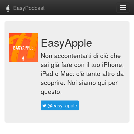
EasyPodcast
Toggl
navig
EasyApple
Non accontentarti di ciò che
sai già fare con il tuo iPhone,
iPad o Mac: c'è tanto altro da
scoprire. Noi siamo qui per
questo.
@easy_apple