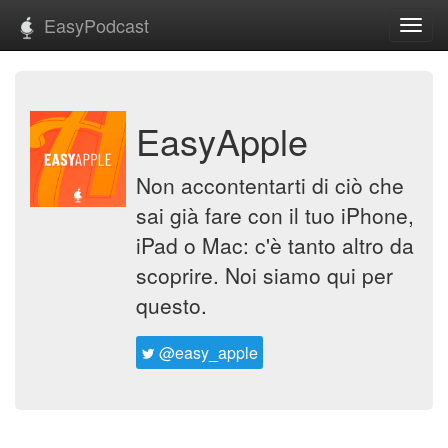
EasyPodcast
Toggl
navig
EasyApple
Non accontentarti di ciò che
sai già fare con il tuo iPhone,
iPad o Mac: c'è tanto altro da
scoprire. Noi siamo qui per
questo.
@easy_apple