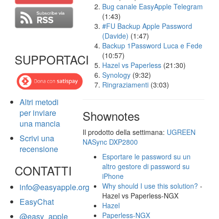
Bug canale EasyApple Telegram
(1:43)
#FU Backup Apple Password
(Davide)
(1:47)
Backup 1Password Luca e Fede
(10:57)
SUPPORTACI
Hazel vs Paperless
(21:30)
Synology
(9:32)
Ringraziamenti
(3:03)
Altri metodi
per inviare
Shownotes
una mancia
Il prodotto della settimana:
UGREEN
Scrivi una
NASync DXP2800
recensione
Esportare le password su un
altro gestore di password su
CONTATTI
iPhone
Why should I use this solution?
-
info@easyapple.org
Hazel vs Paperless-NGX
EasyChat
Hazel
Paperless-NGX
@easy_apple