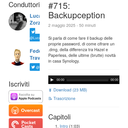
Conduttori
#715:
Backupception
Luca
Zorzi
2 maggio 2025 - 50 minuti
@LucaTNT
Si parla di come fare il backup delle
proprie password, di come cifrare un
.dmg, della differenza tra Hazel e
Federico
Paperless, delle ultime (brutte) novità
Travaini
in casa Synology.
@ftrava
00:00
00:00
Iscriviti
⏬ Download (23 MB)
📝 Trascrizione
Capitoli
Intro
(1:03)