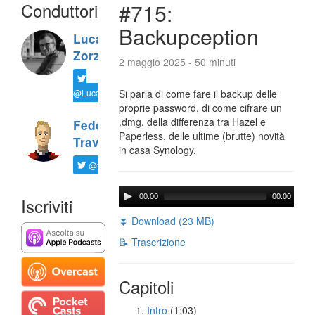
Conduttori
#715:
Backupception
Luca
Zorzi
2 maggio 2025 - 50 minuti
@LucaTNT
Si parla di come fare il backup delle
proprie password, di come cifrare un
.dmg, della differenza tra Hazel e
Federico
Paperless, delle ultime (brutte) novità
Travaini
in casa Synology.
@ftrava
00:00
00:00
Iscriviti
⏬ Download (23 MB)
📝 Trascrizione
Capitoli
Intro
(1:03)