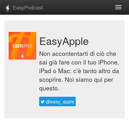
EasyPodcast
Toggl
navig
EasyApple
Non accontentarti di ciò che
sai già fare con il tuo iPhone,
iPad o Mac: c'è tanto altro da
scoprire. Noi siamo qui per
questo.
@easy_apple