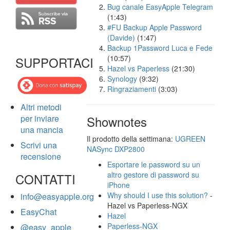
Bug canale EasyApple Telegram
(1:43)
#FU Backup Apple Password
(Davide)
(1:47)
Backup 1Password Luca e Fede
(10:57)
SUPPORTACI
Hazel vs Paperless
(21:30)
Synology
(9:32)
Ringraziamenti
(3:03)
Altri metodi
per inviare
Shownotes
una mancia
Il prodotto della settimana:
UGREEN
Scrivi una
NASync DXP2800
recensione
Esportare le password su un
altro gestore di password su
CONTATTI
iPhone
Why should I use this solution?
-
info@easyapple.org
Hazel vs Paperless-NGX
EasyChat
Hazel
Paperless-NGX
@easy_apple