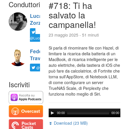
Conduttori
#718: Ti ha
salvato la
Luca
campanella!
Zorzi
23 maggio 2025 - 51 minuti
@LucaTNT
Si parla di rinominare file con Hazel, di
Federico
limitare la ricarica della batteria di un
Travaini
MacBook, di ricarica intelligente per le
auto elettriche, della tastiera di iOS che
@ftrava
può fare da calcolatrice, di Fortnite che
torna sull'AppStore, di Notebook LLM,
Iscriviti
di come configurare un server
TrueNAS Scale, di Perplexity che
funziona molto meglio di Siri.
00:00
00:00
⏬ Download (23 MB)