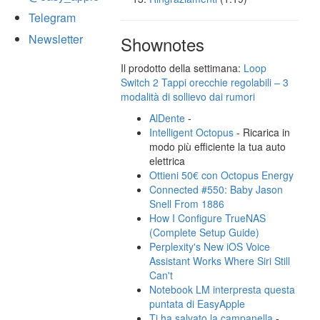
Telegram
Newsletter
Shownotes
Il prodotto della settimana:
Loop
Switch 2 Tappi orecchie regolabili – 3
modalità di sollievo dai rumori
AlDente
-
Intelligent Octopus
- Ricarica in
modo più efficiente la tua auto
elettrica
Ottieni 50€ con Octopus Energy
Connected #550: Baby Jason
Snell From 1886
How I Configure TrueNAS
(Complete Setup Guide)
Perplexity's New iOS Voice
Assistant Works Where Siri Still
Can't
Notebook LM interpresta questa
puntata di EasyApple
Ti ha salvato la campanella
-