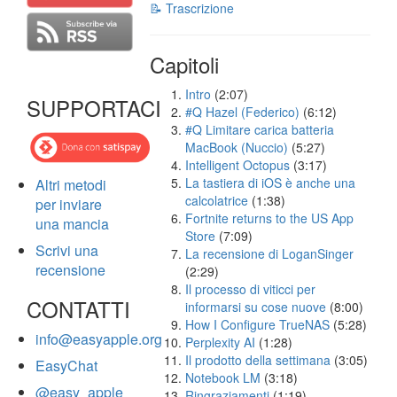
📝 Trascrizione
Capitoli
Intro
(2:07)
SUPPORTACI
#Q Hazel (Federico)
(6:12)
#Q Limitare carica batteria
MacBook (Nuccio)
(5:27)
Intelligent Octopus
(3:17)
La tastiera di iOS è anche una
Altri metodi
calcolatrice
(1:38)
per inviare
Fortnite returns to the US App
una mancia
Store
(7:09)
Scrivi una
La recensione di LoganSinger
recensione
(2:29)
Il processo di viticci per
CONTATTI
informarsi su cose nuove
(8:00)
How I Configure TrueNAS
(5:28)
info@easyapple.org
Perplexity AI
(1:28)
Il prodotto della settimana
(3:05)
EasyChat
Notebook LM
(3:18)
@easy_apple
Ringraziamenti
(1:19)