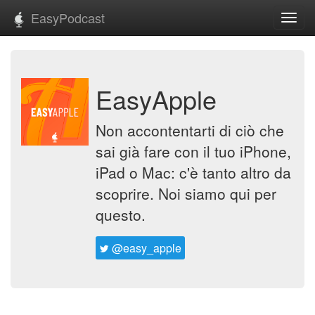
EasyPodcast
Toggl
navig
EasyApple
Non accontentarti di ciò che
sai già fare con il tuo iPhone,
iPad o Mac: c'è tanto altro da
scoprire. Noi siamo qui per
questo.
@easy_apple