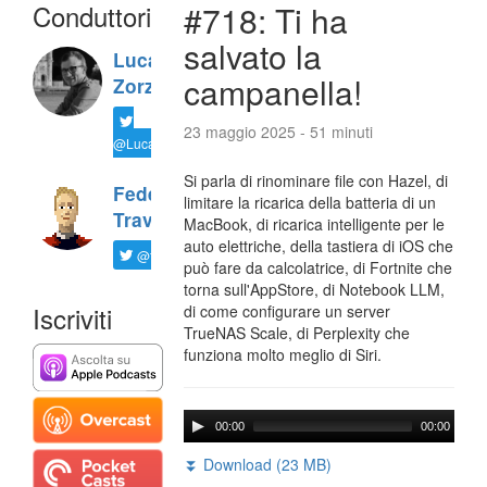
Conduttori
#718: Ti ha
salvato la
Luca
campanella!
Zorzi
23 maggio 2025 - 51 minuti
@LucaTNT
Si parla di rinominare file con Hazel, di
Federico
limitare la ricarica della batteria di un
Travaini
MacBook, di ricarica intelligente per le
auto elettriche, della tastiera di iOS che
@ftrava
può fare da calcolatrice, di Fortnite che
torna sull'AppStore, di Notebook LLM,
Iscriviti
di come configurare un server
TrueNAS Scale, di Perplexity che
funziona molto meglio di Siri.
00:00
00:00
⏬ Download (23 MB)