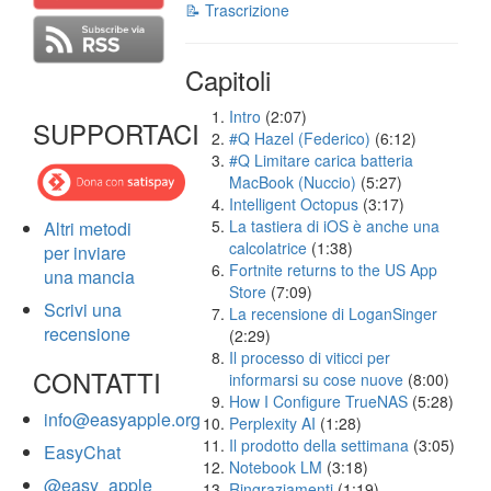
📝 Trascrizione
Capitoli
Intro
(2:07)
SUPPORTACI
#Q Hazel (Federico)
(6:12)
#Q Limitare carica batteria
MacBook (Nuccio)
(5:27)
Intelligent Octopus
(3:17)
La tastiera di iOS è anche una
Altri metodi
calcolatrice
(1:38)
per inviare
Fortnite returns to the US App
una mancia
Store
(7:09)
Scrivi una
La recensione di LoganSinger
recensione
(2:29)
Il processo di viticci per
CONTATTI
informarsi su cose nuove
(8:00)
How I Configure TrueNAS
(5:28)
info@easyapple.org
Perplexity AI
(1:28)
Il prodotto della settimana
(3:05)
EasyChat
Notebook LM
(3:18)
@easy_apple
Ringraziamenti
(1:19)