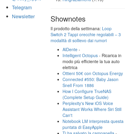
Telegram
Newsletter
Shownotes
Il prodotto della settimana:
Loop
Switch 2 Tappi orecchie regolabili – 3
modalità di sollievo dai rumori
AlDente
-
Intelligent Octopus
- Ricarica in
modo più efficiente la tua auto
elettrica
Ottieni 50€ con Octopus Energy
Connected #550: Baby Jason
Snell From 1886
How I Configure TrueNAS
(Complete Setup Guide)
Perplexity's New iOS Voice
Assistant Works Where Siri Still
Can't
Notebook LM interpresta questa
puntata di EasyApple
Ti ha salvato la campanella
-