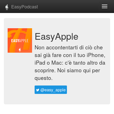
EasyPodcast
Toggl
navig
EasyApple
Non accontentarti di ciò che
sai già fare con il tuo iPhone,
iPad o Mac: c'è tanto altro da
scoprire. Noi siamo qui per
questo.
@easy_apple