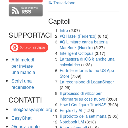
📝 Trascrizione
Capitoli
Intro
(2:07)
SUPPORTACI
#Q Hazel (Federico)
(6:12)
#Q Limitare carica batteria
MacBook (Nuccio)
(5:27)
Intelligent Octopus
(3:17)
La tastiera di iOS è anche una
Altri metodi
calcolatrice
(1:38)
per inviare
Fortnite returns to the US App
una mancia
Store
(7:09)
Scrivi una
La recensione di LoganSinger
recensione
(2:29)
Il processo di viticci per
CONTATTI
informarsi su cose nuove
(8:00)
How I Configure TrueNAS
(5:28)
info@easyapple.org
Perplexity AI
(1:28)
Il prodotto della settimana
(3:05)
EasyChat
Notebook LM
(3:18)
@easy_apple
Ringraziamenti
(1:19)