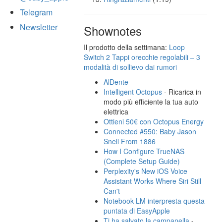
Telegram
Newsletter
Shownotes
Il prodotto della settimana:
Loop
Switch 2 Tappi orecchie regolabili – 3
modalità di sollievo dai rumori
AlDente
-
Intelligent Octopus
- Ricarica in
modo più efficiente la tua auto
elettrica
Ottieni 50€ con Octopus Energy
Connected #550: Baby Jason
Snell From 1886
How I Configure TrueNAS
(Complete Setup Guide)
Perplexity's New iOS Voice
Assistant Works Where Siri Still
Can't
Notebook LM interpresta questa
puntata di EasyApple
Ti ha salvato la campanella
-