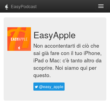
EasyPodcast
Toggl
navig
EasyApple
Non accontentarti di ciò che
sai già fare con il tuo iPhone,
iPad o Mac: c'è tanto altro da
scoprire. Noi siamo qui per
questo.
@easy_apple