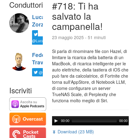
Conduttori
#718: Ti ha
salvato la
Luca
campanella!
Zorzi
23 maggio 2025 - 51 minuti
@LucaTNT
Si parla di rinominare file con Hazel, di
Federico
limitare la ricarica della batteria di un
Travaini
MacBook, di ricarica intelligente per le
auto elettriche, della tastiera di iOS che
@ftrava
può fare da calcolatrice, di Fortnite che
torna sull'AppStore, di Notebook LLM,
Iscriviti
di come configurare un server
TrueNAS Scale, di Perplexity che
funziona molto meglio di Siri.
00:00
00:00
⏬ Download (23 MB)