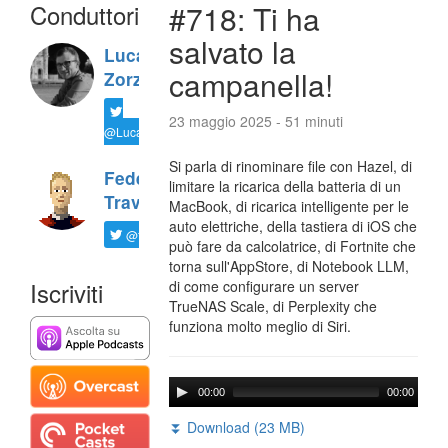
Conduttori
#718: Ti ha
salvato la
Luca
campanella!
Zorzi
23 maggio 2025 - 51 minuti
@LucaTNT
Si parla di rinominare file con Hazel, di
Federico
limitare la ricarica della batteria di un
Travaini
MacBook, di ricarica intelligente per le
auto elettriche, della tastiera di iOS che
@ftrava
può fare da calcolatrice, di Fortnite che
torna sull'AppStore, di Notebook LLM,
Iscriviti
di come configurare un server
TrueNAS Scale, di Perplexity che
funziona molto meglio di Siri.
00:00
00:00
⏬ Download (23 MB)