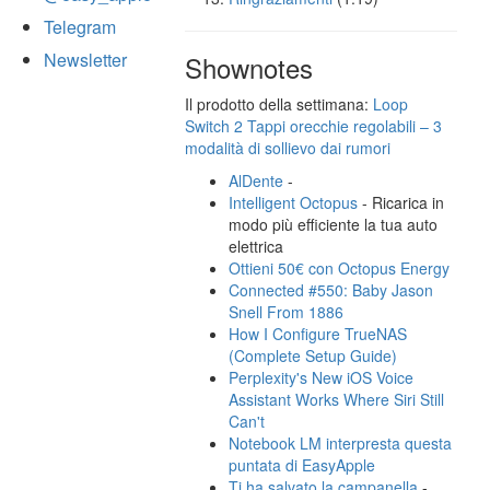
Telegram
Newsletter
Shownotes
Il prodotto della settimana:
Loop
Switch 2 Tappi orecchie regolabili – 3
modalità di sollievo dai rumori
AlDente
-
Intelligent Octopus
- Ricarica in
modo più efficiente la tua auto
elettrica
Ottieni 50€ con Octopus Energy
Connected #550: Baby Jason
Snell From 1886
How I Configure TrueNAS
(Complete Setup Guide)
Perplexity's New iOS Voice
Assistant Works Where Siri Still
Can't
Notebook LM interpresta questa
puntata di EasyApple
Ti ha salvato la campanella
-