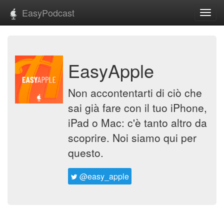
EasyPodcast
Toggl
navig
EasyApple
Non accontentarti di ciò che
sai già fare con il tuo iPhone,
iPad o Mac: c'è tanto altro da
scoprire. Noi siamo qui per
questo.
@easy_apple