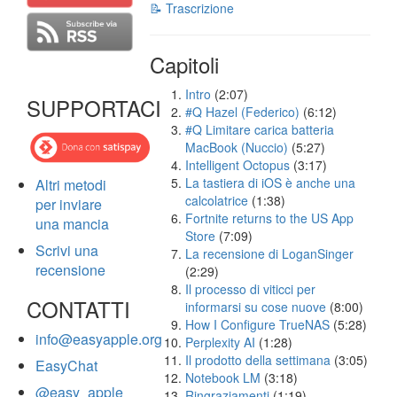
📝 Trascrizione
Capitoli
Intro
(2:07)
SUPPORTACI
#Q Hazel (Federico)
(6:12)
#Q Limitare carica batteria
MacBook (Nuccio)
(5:27)
Intelligent Octopus
(3:17)
La tastiera di iOS è anche una
Altri metodi
calcolatrice
(1:38)
per inviare
Fortnite returns to the US App
una mancia
Store
(7:09)
Scrivi una
La recensione di LoganSinger
recensione
(2:29)
Il processo di viticci per
CONTATTI
informarsi su cose nuove
(8:00)
How I Configure TrueNAS
(5:28)
info@easyapple.org
Perplexity AI
(1:28)
Il prodotto della settimana
(3:05)
EasyChat
Notebook LM
(3:18)
@easy_apple
Ringraziamenti
(1:19)