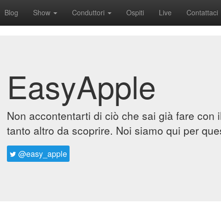
Blog
Show
Conduttori
Ospiti
Live
Contattaci
EasyApple
Non accontentarti di ciò che sai già fare con 
tanto altro da scoprire. Noi siamo qui per que
@easy_apple