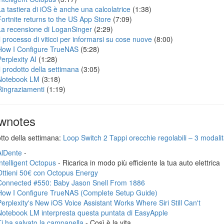
La tastiera di iOS è anche una calcolatrice
(1:38)
Fortnite returns to the US App Store
(7:09)
La recensione di LoganSinger
(2:29)
Il processo di viticci per informarsi su cose nuove
(8:00)
How I Configure TrueNAS
(5:28)
Perplexity AI
(1:28)
Il prodotto della settimana
(3:05)
Notebook LM
(3:18)
Ringraziamenti
(1:19)
wnotes
otto della settimana:
Loop Switch 2 Tappi orecchie regolabili – 3 modalità
AlDente
-
Intelligent Octopus
- Ricarica in modo più efficiente la tua auto elettrica
Ottieni 50€ con Octopus Energy
Connected #550: Baby Jason Snell From 1886
How I Configure TrueNAS (Complete Setup Guide)
Perplexity's New iOS Voice Assistant Works Where Siri Still Can't
Notebook LM interpresta questa puntata di EasyApple
Ti ha salvato la campanella
- Così è la vita