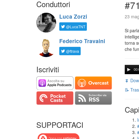
Conduttori
#71
Luca Zorzi
23 mag
@LucaTNT
Si parl
intelli
Federico Travaini
torna s
che fun
@ftrava
Iscriviti
00:
⏬ Down
📝 Tras
Capi
I
SUPPORTACI