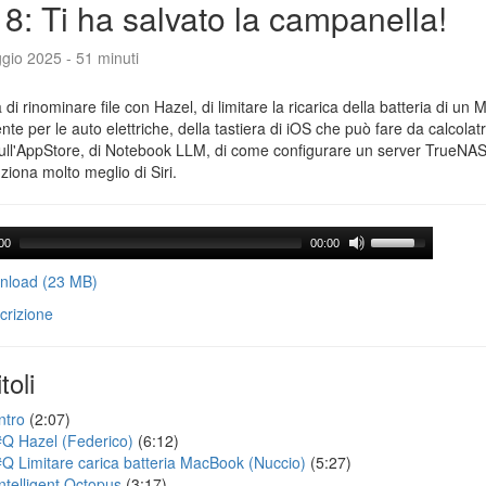
8: Ti ha salvato la campanella!
gio 2025 - 51 minuti
a di rinominare file con Hazel, di limitare la ricarica della batteria di un 
gente per le auto elettriche, della tastiera di iOS che può fare da calcolatr
ull'AppStore, di Notebook LLM, di come configurare un server TrueNAS 
ziona molto meglio di Siri.
00
00:00
load (23 MB)
crizione
toli
ntro
(2:07)
#Q Hazel (Federico)
(6:12)
#Q Limitare carica batteria MacBook (Nuccio)
(5:27)
Intelligent Octopus
(3:17)