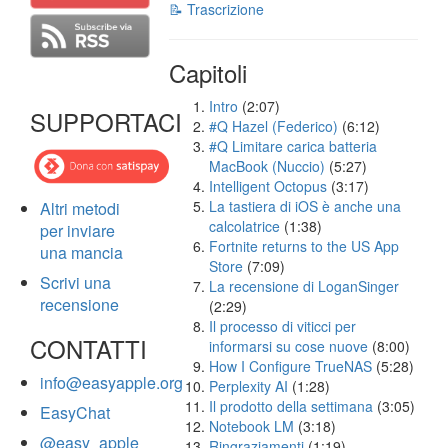
📝 Trascrizione
Capitoli
Intro
(2:07)
SUPPORTACI
#Q Hazel (Federico)
(6:12)
#Q Limitare carica batteria
MacBook (Nuccio)
(5:27)
Intelligent Octopus
(3:17)
La tastiera di iOS è anche una
Altri metodi
calcolatrice
(1:38)
per inviare
Fortnite returns to the US App
una mancia
Store
(7:09)
Scrivi una
La recensione di LoganSinger
recensione
(2:29)
Il processo di viticci per
CONTATTI
informarsi su cose nuove
(8:00)
How I Configure TrueNAS
(5:28)
info@easyapple.org
Perplexity AI
(1:28)
Il prodotto della settimana
(3:05)
EasyChat
Notebook LM
(3:18)
@easy_apple
Ringraziamenti
(1:19)