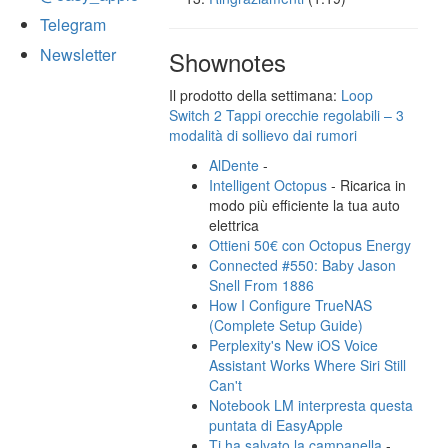
Telegram
Newsletter
Shownotes
Il prodotto della settimana:
Loop
Switch 2 Tappi orecchie regolabili – 3
modalità di sollievo dai rumori
AlDente
-
Intelligent Octopus
- Ricarica in
modo più efficiente la tua auto
elettrica
Ottieni 50€ con Octopus Energy
Connected #550: Baby Jason
Snell From 1886
How I Configure TrueNAS
(Complete Setup Guide)
Perplexity's New iOS Voice
Assistant Works Where Siri Still
Can't
Notebook LM interpresta questa
puntata di EasyApple
Ti ha salvato la campanella
-