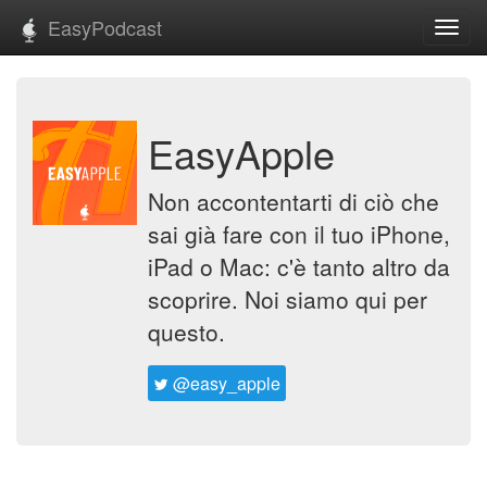
EasyPodcast
Toggl
navig
EasyApple
Non accontentarti di ciò che
sai già fare con il tuo iPhone,
iPad o Mac: c'è tanto altro da
scoprire. Noi siamo qui per
questo.
@easy_apple