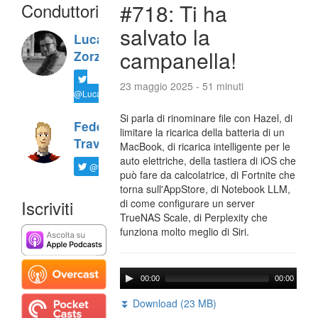
Conduttori
#718: Ti ha
salvato la
Luca
campanella!
Zorzi
23 maggio 2025 - 51 minuti
@LucaTNT
Si parla di rinominare file con Hazel, di
Federico
limitare la ricarica della batteria di un
Travaini
MacBook, di ricarica intelligente per le
auto elettriche, della tastiera di iOS che
@ftrava
può fare da calcolatrice, di Fortnite che
torna sull'AppStore, di Notebook LLM,
Iscriviti
di come configurare un server
TrueNAS Scale, di Perplexity che
funziona molto meglio di Siri.
00:00
00:00
⏬ Download (23 MB)