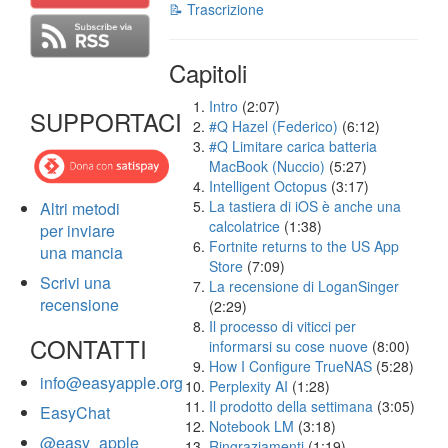
📝 Trascrizione
Capitoli
Intro
(2:07)
SUPPORTACI
#Q Hazel (Federico)
(6:12)
#Q Limitare carica batteria
MacBook (Nuccio)
(5:27)
Intelligent Octopus
(3:17)
La tastiera di iOS è anche una
Altri metodi
calcolatrice
(1:38)
per inviare
Fortnite returns to the US App
una mancia
Store
(7:09)
Scrivi una
La recensione di LoganSinger
recensione
(2:29)
Il processo di viticci per
CONTATTI
informarsi su cose nuove
(8:00)
How I Configure TrueNAS
(5:28)
info@easyapple.org
Perplexity AI
(1:28)
Il prodotto della settimana
(3:05)
EasyChat
Notebook LM
(3:18)
@easy_apple
Ringraziamenti
(1:19)