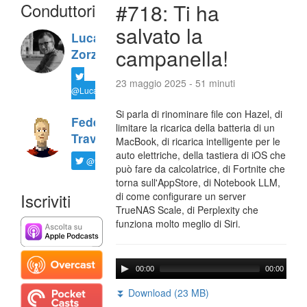
Conduttori
#718: Ti ha
salvato la
Luca
campanella!
Zorzi
23 maggio 2025 - 51 minuti
@LucaTNT
Si parla di rinominare file con Hazel, di
Federico
limitare la ricarica della batteria di un
Travaini
MacBook, di ricarica intelligente per le
auto elettriche, della tastiera di iOS che
@ftrava
può fare da calcolatrice, di Fortnite che
torna sull'AppStore, di Notebook LLM,
Iscriviti
di come configurare un server
TrueNAS Scale, di Perplexity che
funziona molto meglio di Siri.
00:00
00:00
⏬ Download (23 MB)