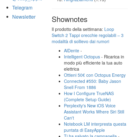
Telegram
Newsletter
Shownotes
Il prodotto della settimana:
Loop
Switch 2 Tappi orecchie regolabili – 3
modalità di sollievo dai rumori
AlDente
-
Intelligent Octopus
- Ricarica in
modo più efficiente la tua auto
elettrica
Ottieni 50€ con Octopus Energy
Connected #550: Baby Jason
Snell From 1886
How I Configure TrueNAS
(Complete Setup Guide)
Perplexity's New iOS Voice
Assistant Works Where Siri Still
Can't
Notebook LM interpresta questa
puntata di EasyApple
Ti ha salvato la campanella
-