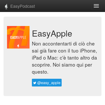
EasyPodcast
Toggl
navig
EasyApple
Non accontentarti di ciò che
sai già fare con il tuo iPhone,
iPad o Mac: c'è tanto altro da
scoprire. Noi siamo qui per
questo.
@easy_apple