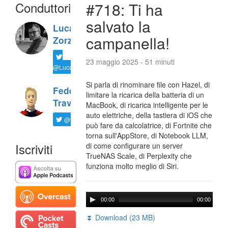
Conduttori
#718: Ti ha
salvato la
Luca
campanella!
Zorzi
23 maggio 2025 - 51 minuti
@LucaTNT
Si parla di rinominare file con Hazel, di
Federico
limitare la ricarica della batteria di un
Travaini
MacBook, di ricarica intelligente per le
auto elettriche, della tastiera di iOS che
@ftrava
può fare da calcolatrice, di Fortnite che
torna sull'AppStore, di Notebook LLM,
Iscriviti
di come configurare un server
TrueNAS Scale, di Perplexity che
funziona molto meglio di Siri.
00:00
00:00
⏬ Download (23 MB)