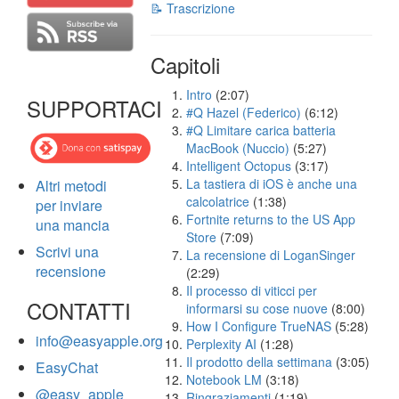
📝 Trascrizione
Capitoli
Intro
(2:07)
SUPPORTACI
#Q Hazel (Federico)
(6:12)
#Q Limitare carica batteria
MacBook (Nuccio)
(5:27)
Intelligent Octopus
(3:17)
La tastiera di iOS è anche una
Altri metodi
calcolatrice
(1:38)
per inviare
Fortnite returns to the US App
una mancia
Store
(7:09)
Scrivi una
La recensione di LoganSinger
recensione
(2:29)
Il processo di viticci per
CONTATTI
informarsi su cose nuove
(8:00)
How I Configure TrueNAS
(5:28)
info@easyapple.org
Perplexity AI
(1:28)
Il prodotto della settimana
(3:05)
EasyChat
Notebook LM
(3:18)
@easy_apple
Ringraziamenti
(1:19)