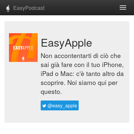
EasyPodcast
Toggl
navig
EasyApple
Non accontentarti di ciò che
sai già fare con il tuo iPhone,
iPad o Mac: c'è tanto altro da
scoprire. Noi siamo qui per
questo.
@easy_apple