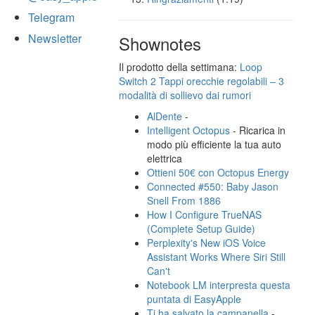
Telegram
Newsletter
Shownotes
Il prodotto della settimana:
Loop
Switch 2 Tappi orecchie regolabili – 3
modalità di sollievo dai rumori
AlDente
-
Intelligent Octopus
- Ricarica in
modo più efficiente la tua auto
elettrica
Ottieni 50€ con Octopus Energy
Connected #550: Baby Jason
Snell From 1886
How I Configure TrueNAS
(Complete Setup Guide)
Perplexity's New iOS Voice
Assistant Works Where Siri Still
Can't
Notebook LM interpresta questa
puntata di EasyApple
Ti ha salvato la campanella
-