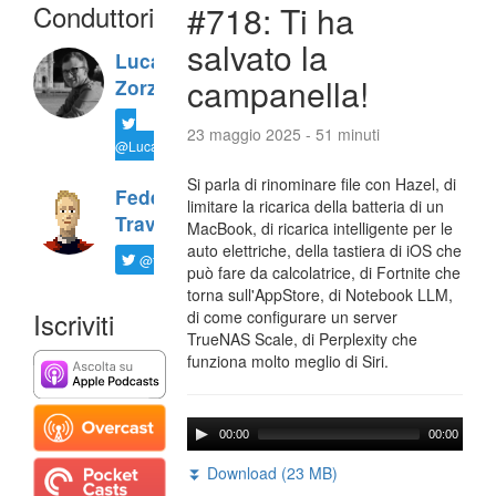
Conduttori
#718: Ti ha
salvato la
Luca
campanella!
Zorzi
23 maggio 2025 - 51 minuti
@LucaTNT
Si parla di rinominare file con Hazel, di
Federico
limitare la ricarica della batteria di un
Travaini
MacBook, di ricarica intelligente per le
auto elettriche, della tastiera di iOS che
@ftrava
può fare da calcolatrice, di Fortnite che
torna sull'AppStore, di Notebook LLM,
Iscriviti
di come configurare un server
TrueNAS Scale, di Perplexity che
funziona molto meglio di Siri.
00:00
00:00
⏬ Download (23 MB)