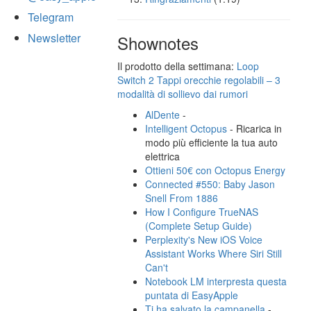
Telegram
Newsletter
Shownotes
Il prodotto della settimana:
Loop
Switch 2 Tappi orecchie regolabili – 3
modalità di sollievo dai rumori
AlDente
-
Intelligent Octopus
- Ricarica in
modo più efficiente la tua auto
elettrica
Ottieni 50€ con Octopus Energy
Connected #550: Baby Jason
Snell From 1886
How I Configure TrueNAS
(Complete Setup Guide)
Perplexity's New iOS Voice
Assistant Works Where Siri Still
Can't
Notebook LM interpresta questa
puntata di EasyApple
Ti ha salvato la campanella
-