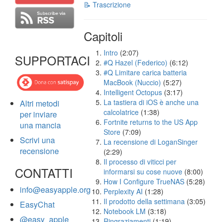
📝 Trascrizione
Capitoli
Intro
(2:07)
SUPPORTACI
#Q Hazel (Federico)
(6:12)
#Q Limitare carica batteria
MacBook (Nuccio)
(5:27)
Intelligent Octopus
(3:17)
La tastiera di iOS è anche una
Altri metodi
calcolatrice
(1:38)
per inviare
Fortnite returns to the US App
una mancia
Store
(7:09)
Scrivi una
La recensione di LoganSinger
recensione
(2:29)
Il processo di viticci per
CONTATTI
informarsi su cose nuove
(8:00)
How I Configure TrueNAS
(5:28)
info@easyapple.org
Perplexity AI
(1:28)
Il prodotto della settimana
(3:05)
EasyChat
Notebook LM
(3:18)
@easy_apple
Ringraziamenti
(1:19)