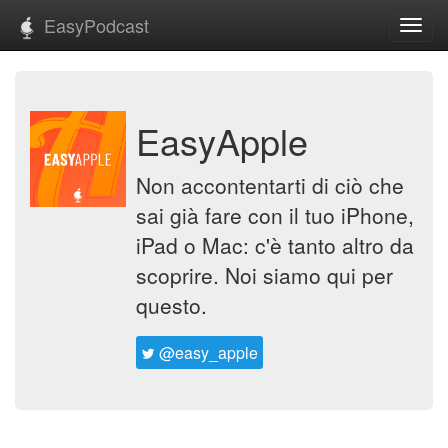
EasyPodcast
Toggl
navig
EasyApple
Non accontentarti di ciò che
sai già fare con il tuo iPhone,
iPad o Mac: c'è tanto altro da
scoprire. Noi siamo qui per
questo.
@easy_apple