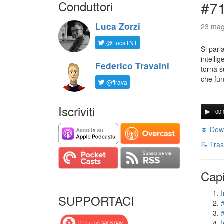
Conduttori
#71
Luca Zorzi
23 mag
@LucaTNT
Si parl
intelli
Federico Travaini
torna s
che fun
@ftrava
Iscriviti
00:
⏬ Down
📝 Tras
Capi
I
SUPPORTACI