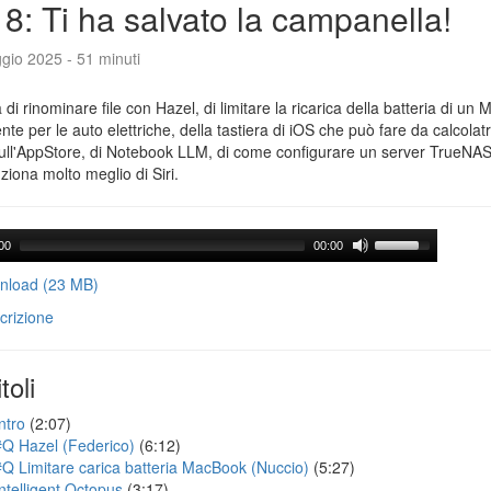
8: Ti ha salvato la campanella!
gio 2025 - 51 minuti
a di rinominare file con Hazel, di limitare la ricarica della batteria di un 
gente per le auto elettriche, della tastiera di iOS che può fare da calcolatr
ull'AppStore, di Notebook LLM, di come configurare un server TrueNAS 
ziona molto meglio di Siri.
00
00:00
load (23 MB)
crizione
toli
ntro
(2:07)
#Q Hazel (Federico)
(6:12)
#Q Limitare carica batteria MacBook (Nuccio)
(5:27)
Intelligent Octopus
(3:17)