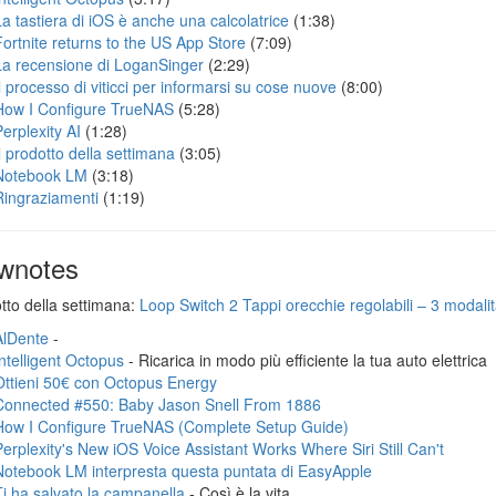
La tastiera di iOS è anche una calcolatrice
(1:38)
Fortnite returns to the US App Store
(7:09)
La recensione di LoganSinger
(2:29)
Il processo di viticci per informarsi su cose nuove
(8:00)
How I Configure TrueNAS
(5:28)
Perplexity AI
(1:28)
Il prodotto della settimana
(3:05)
Notebook LM
(3:18)
Ringraziamenti
(1:19)
wnotes
otto della settimana:
Loop Switch 2 Tappi orecchie regolabili – 3 modalità
AlDente
-
Intelligent Octopus
- Ricarica in modo più efficiente la tua auto elettrica
Ottieni 50€ con Octopus Energy
Connected #550: Baby Jason Snell From 1886
How I Configure TrueNAS (Complete Setup Guide)
Perplexity's New iOS Voice Assistant Works Where Siri Still Can't
Notebook LM interpresta questa puntata di EasyApple
Ti ha salvato la campanella
- Così è la vita