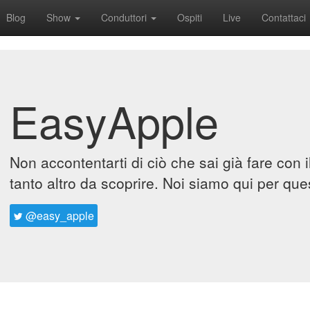
Blog
Show
Conduttori
Ospiti
Live
Contattaci
EasyApple
Non accontentarti di ciò che sai già fare con 
tanto altro da scoprire. Noi siamo qui per que
@easy_apple