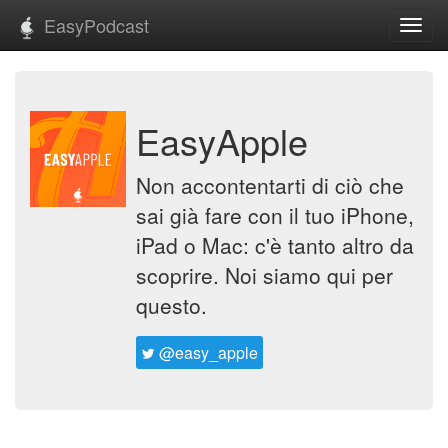
EasyPodcast
Toggl
navig
EasyApple
Non accontentarti di ciò che
sai già fare con il tuo iPhone,
iPad o Mac: c'è tanto altro da
scoprire. Noi siamo qui per
questo.
@easy_apple