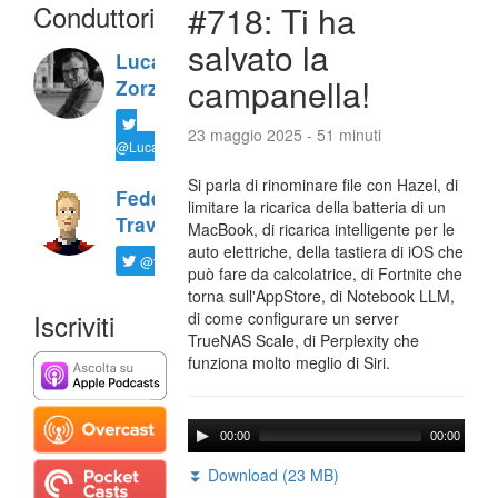
Conduttori
#718: Ti ha
salvato la
Luca
campanella!
Zorzi
23 maggio 2025 - 51 minuti
@LucaTNT
Si parla di rinominare file con Hazel, di
Federico
limitare la ricarica della batteria di un
Travaini
MacBook, di ricarica intelligente per le
auto elettriche, della tastiera di iOS che
@ftrava
può fare da calcolatrice, di Fortnite che
torna sull'AppStore, di Notebook LLM,
Iscriviti
di come configurare un server
TrueNAS Scale, di Perplexity che
funziona molto meglio di Siri.
00:00
00:00
⏬ Download (23 MB)