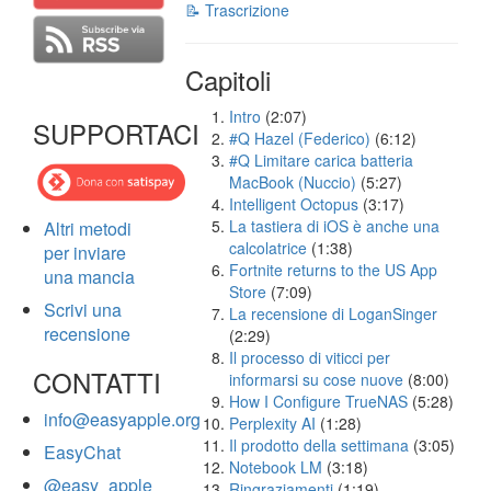
📝 Trascrizione
Capitoli
Intro
(2:07)
SUPPORTACI
#Q Hazel (Federico)
(6:12)
#Q Limitare carica batteria
MacBook (Nuccio)
(5:27)
Intelligent Octopus
(3:17)
La tastiera di iOS è anche una
Altri metodi
calcolatrice
(1:38)
per inviare
Fortnite returns to the US App
una mancia
Store
(7:09)
Scrivi una
La recensione di LoganSinger
recensione
(2:29)
Il processo di viticci per
CONTATTI
informarsi su cose nuove
(8:00)
How I Configure TrueNAS
(5:28)
info@easyapple.org
Perplexity AI
(1:28)
Il prodotto della settimana
(3:05)
EasyChat
Notebook LM
(3:18)
@easy_apple
Ringraziamenti
(1:19)