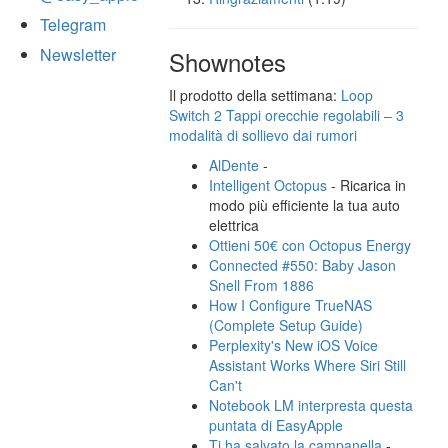
Telegram
Newsletter
Shownotes
Il prodotto della settimana:
Loop
Switch 2 Tappi orecchie regolabili – 3
modalità di sollievo dai rumori
AlDente
-
Intelligent Octopus
- Ricarica in
modo più efficiente la tua auto
elettrica
Ottieni 50€ con Octopus Energy
Connected #550: Baby Jason
Snell From 1886
How I Configure TrueNAS
(Complete Setup Guide)
Perplexity's New iOS Voice
Assistant Works Where Siri Still
Can't
Notebook LM interpresta questa
puntata di EasyApple
Ti ha salvato la campanella
-