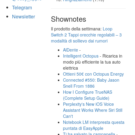
Telegram
Newsletter
Shownotes
Il prodotto della settimana:
Loop
Switch 2 Tappi orecchie regolabili – 3
modalità di sollievo dai rumori
AlDente
-
Intelligent Octopus
- Ricarica in
modo più efficiente la tua auto
elettrica
Ottieni 50€ con Octopus Energy
Connected #550: Baby Jason
Snell From 1886
How I Configure TrueNAS
(Complete Setup Guide)
Perplexity's New iOS Voice
Assistant Works Where Siri Still
Can't
Notebook LM interpresta questa
puntata di EasyApple
Ti ha salvato la campanella
-