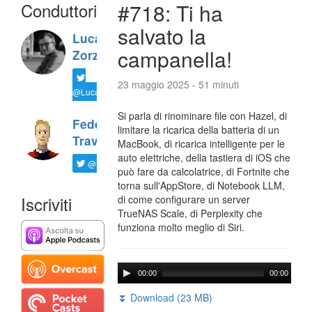
Conduttori
#718: Ti ha
salvato la
Luca
campanella!
Zorzi
23 maggio 2025 - 51 minuti
@LucaTNT
Si parla di rinominare file con Hazel, di
Federico
limitare la ricarica della batteria di un
Travaini
MacBook, di ricarica intelligente per le
auto elettriche, della tastiera di iOS che
@ftrava
può fare da calcolatrice, di Fortnite che
torna sull'AppStore, di Notebook LLM,
Iscriviti
di come configurare un server
TrueNAS Scale, di Perplexity che
funziona molto meglio di Siri.
00:00
00:00
⏬ Download (23 MB)