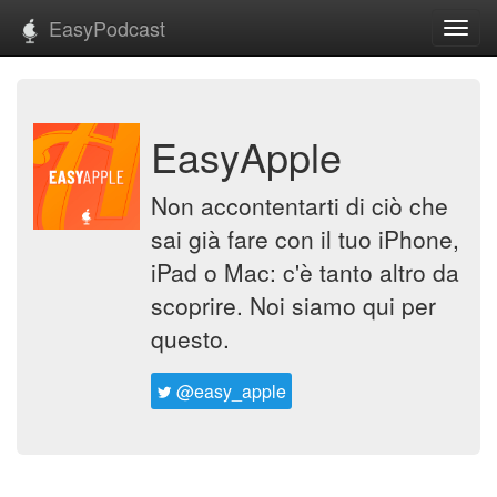
EasyPodcast
Toggl
navig
EasyApple
Non accontentarti di ciò che
sai già fare con il tuo iPhone,
iPad o Mac: c'è tanto altro da
scoprire. Noi siamo qui per
questo.
@easy_apple