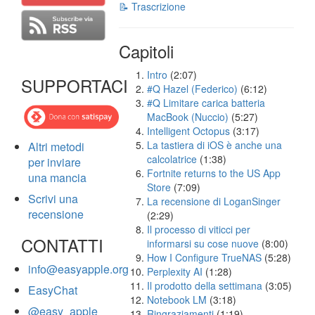
📝 Trascrizione
Capitoli
Intro
(2:07)
SUPPORTACI
#Q Hazel (Federico)
(6:12)
#Q Limitare carica batteria
MacBook (Nuccio)
(5:27)
Intelligent Octopus
(3:17)
La tastiera di iOS è anche una
Altri metodi
calcolatrice
(1:38)
per inviare
Fortnite returns to the US App
una mancia
Store
(7:09)
Scrivi una
La recensione di LoganSinger
recensione
(2:29)
Il processo di viticci per
CONTATTI
informarsi su cose nuove
(8:00)
How I Configure TrueNAS
(5:28)
info@easyapple.org
Perplexity AI
(1:28)
Il prodotto della settimana
(3:05)
EasyChat
Notebook LM
(3:18)
@easy_apple
Ringraziamenti
(1:19)