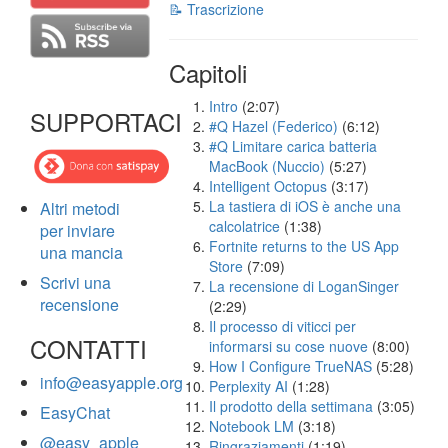
📝 Trascrizione
Capitoli
Intro
(2:07)
SUPPORTACI
#Q Hazel (Federico)
(6:12)
#Q Limitare carica batteria
MacBook (Nuccio)
(5:27)
Intelligent Octopus
(3:17)
La tastiera di iOS è anche una
Altri metodi
calcolatrice
(1:38)
per inviare
Fortnite returns to the US App
una mancia
Store
(7:09)
Scrivi una
La recensione di LoganSinger
recensione
(2:29)
Il processo di viticci per
CONTATTI
informarsi su cose nuove
(8:00)
How I Configure TrueNAS
(5:28)
info@easyapple.org
Perplexity AI
(1:28)
Il prodotto della settimana
(3:05)
EasyChat
Notebook LM
(3:18)
@easy_apple
Ringraziamenti
(1:19)