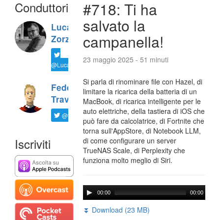
Conduttori
#718: Ti ha
salvato la
Luca
campanella!
Zorzi
23 maggio 2025 - 51 minuti
@LucaTNT
Si parla di rinominare file con Hazel, di
Federico
limitare la ricarica della batteria di un
Travaini
MacBook, di ricarica intelligente per le
auto elettriche, della tastiera di iOS che
@ftrava
può fare da calcolatrice, di Fortnite che
torna sull'AppStore, di Notebook LLM,
Iscriviti
di come configurare un server
TrueNAS Scale, di Perplexity che
funziona molto meglio di Siri.
00:00
00:00
⏬ Download (23 MB)