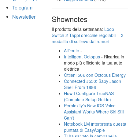
Telegram
Newsletter
Shownotes
Il prodotto della settimana:
Loop
Switch 2 Tappi orecchie regolabili – 3
modalità di sollievo dai rumori
AlDente
-
Intelligent Octopus
- Ricarica in
modo più efficiente la tua auto
elettrica
Ottieni 50€ con Octopus Energy
Connected #550: Baby Jason
Snell From 1886
How I Configure TrueNAS
(Complete Setup Guide)
Perplexity's New iOS Voice
Assistant Works Where Siri Still
Can't
Notebook LM interpresta questa
puntata di EasyApple
Ti ha salvato la campanella
-