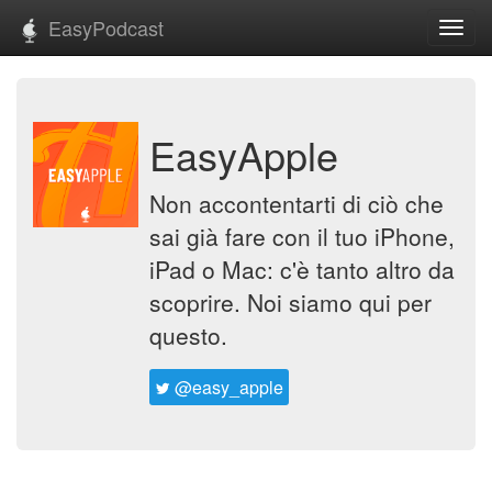
EasyPodcast
Toggl
navig
EasyApple
Non accontentarti di ciò che
sai già fare con il tuo iPhone,
iPad o Mac: c'è tanto altro da
scoprire. Noi siamo qui per
questo.
@easy_apple