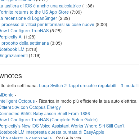
La tastiera di iOS è anche una calcolatrice
(1:38)
Fortnite returns to the US App Store
(7:09)
La recensione di LoganSinger
(2:29)
Il processo di viticci per informarsi su cose nuove
(8:00)
How I Configure TrueNAS
(5:28)
Perplexity AI
(1:28)
Il prodotto della settimana
(3:05)
Notebook LM
(3:18)
Ringraziamenti
(1:19)
wnotes
otto della settimana:
Loop Switch 2 Tappi orecchie regolabili – 3 modalità
AlDente
-
Intelligent Octopus
- Ricarica in modo più efficiente la tua auto elettrica
Ottieni 50€ con Octopus Energy
Connected #550: Baby Jason Snell From 1886
How I Configure TrueNAS (Complete Setup Guide)
Perplexity's New iOS Voice Assistant Works Where Siri Still Can't
Notebook LM interpresta questa puntata di EasyApple
Ti ha salvato la campanella
- Così è la vita