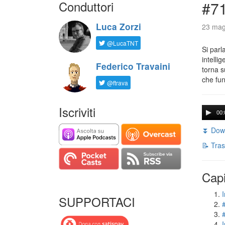
Conduttori
#71
Luca Zorzi
23 mag
@LucaTNT
Si parl
intelli
Federico Travaini
torna s
che fun
@ftrava
Iscriviti
00:
⏬ Down
📝 Tras
Capi
I
SUPPORTACI