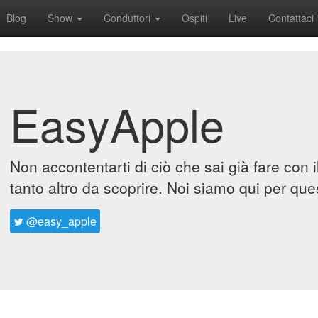
Blog
Show
Conduttori
Ospiti
Live
Contattaci
EasyApple
Non accontentarti di ciò che sai già fare con 
tanto altro da scoprire. Noi siamo qui per que
@easy_apple