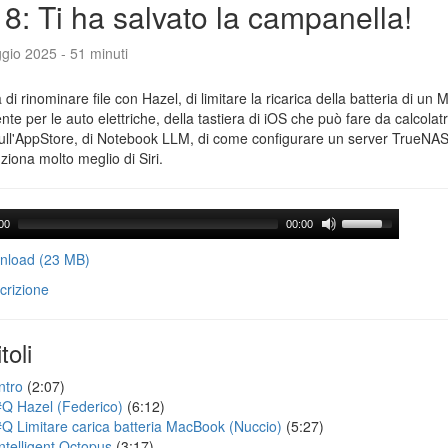
8: Ti ha salvato la campanella!
gio 2025 - 51 minuti
a di rinominare file con Hazel, di limitare la ricarica della batteria di un 
gente per le auto elettriche, della tastiera di iOS che può fare da calcolatr
ull'AppStore, di Notebook LLM, di come configurare un server TrueNAS 
ziona molto meglio di Siri.
00
00:00
load (23 MB)
crizione
toli
ntro
(2:07)
#Q Hazel (Federico)
(6:12)
#Q Limitare carica batteria MacBook (Nuccio)
(5:27)
Intelligent Octopus
(3:17)