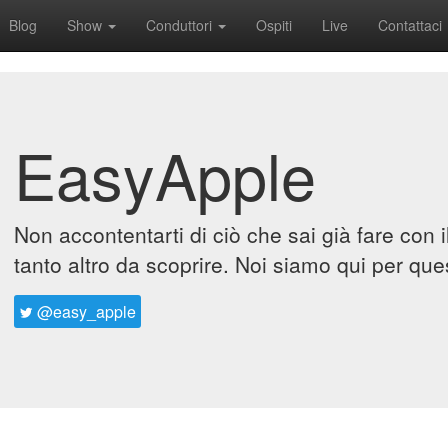
Blog
Show
Conduttori
Ospiti
Live
Contattaci
EasyApple
Non accontentarti di ciò che sai già fare con 
tanto altro da scoprire. Noi siamo qui per que
@easy_apple