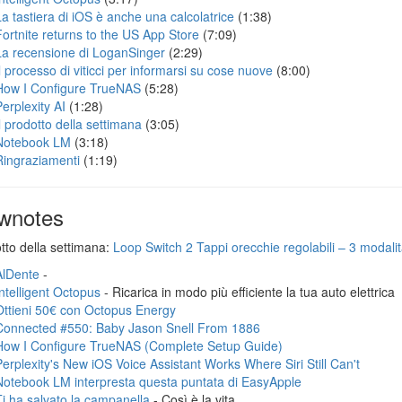
La tastiera di iOS è anche una calcolatrice
(1:38)
Fortnite returns to the US App Store
(7:09)
La recensione di LoganSinger
(2:29)
Il processo di viticci per informarsi su cose nuove
(8:00)
How I Configure TrueNAS
(5:28)
Perplexity AI
(1:28)
Il prodotto della settimana
(3:05)
Notebook LM
(3:18)
Ringraziamenti
(1:19)
wnotes
otto della settimana:
Loop Switch 2 Tappi orecchie regolabili – 3 modalità
AlDente
-
Intelligent Octopus
- Ricarica in modo più efficiente la tua auto elettrica
Ottieni 50€ con Octopus Energy
Connected #550: Baby Jason Snell From 1886
How I Configure TrueNAS (Complete Setup Guide)
Perplexity's New iOS Voice Assistant Works Where Siri Still Can't
Notebook LM interpresta questa puntata di EasyApple
Ti ha salvato la campanella
- Così è la vita