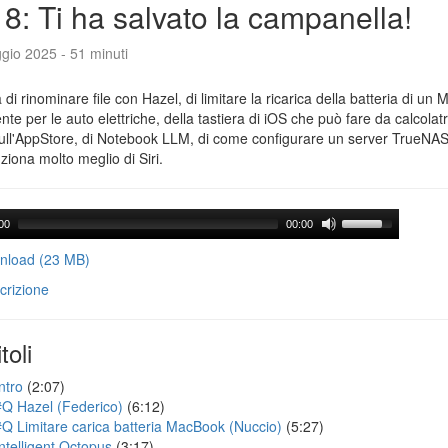
8: Ti ha salvato la campanella!
gio 2025 - 51 minuti
a di rinominare file con Hazel, di limitare la ricarica della batteria di un 
gente per le auto elettriche, della tastiera di iOS che può fare da calcolatr
ull'AppStore, di Notebook LLM, di come configurare un server TrueNAS 
ziona molto meglio di Siri.
00
00:00
load (23 MB)
crizione
toli
ntro
(2:07)
#Q Hazel (Federico)
(6:12)
#Q Limitare carica batteria MacBook (Nuccio)
(5:27)
Intelligent Octopus
(3:17)