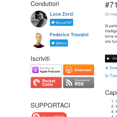
Conduttori
#71
Luca Zorzi
23 mag
@LucaTNT
Si parl
intelli
Federico Travaini
torna s
che fun
@ftrava
Iscriviti
00:
⏬ Down
📝 Tras
Capi
I
SUPPORTACI