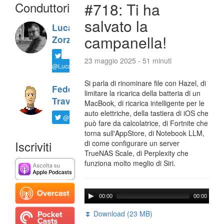
Conduttori
#718: Ti ha
salvato la
Luca
campanella!
Zorzi
23 maggio 2025 - 51 minuti
@LucaTNT
Si parla di rinominare file con Hazel, di
Federico
limitare la ricarica della batteria di un
Travaini
MacBook, di ricarica intelligente per le
auto elettriche, della tastiera di iOS che
@ftrava
può fare da calcolatrice, di Fortnite che
torna sull'AppStore, di Notebook LLM,
Iscriviti
di come configurare un server
TrueNAS Scale, di Perplexity che
funziona molto meglio di Siri.
00:00
00:00
⏬ Download (23 MB)