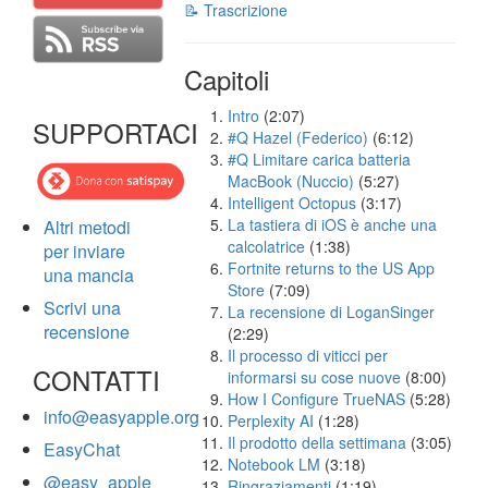
📝 Trascrizione
Capitoli
Intro
(2:07)
SUPPORTACI
#Q Hazel (Federico)
(6:12)
#Q Limitare carica batteria
MacBook (Nuccio)
(5:27)
Intelligent Octopus
(3:17)
La tastiera di iOS è anche una
Altri metodi
calcolatrice
(1:38)
per inviare
Fortnite returns to the US App
una mancia
Store
(7:09)
Scrivi una
La recensione di LoganSinger
recensione
(2:29)
Il processo di viticci per
CONTATTI
informarsi su cose nuove
(8:00)
How I Configure TrueNAS
(5:28)
info@easyapple.org
Perplexity AI
(1:28)
Il prodotto della settimana
(3:05)
EasyChat
Notebook LM
(3:18)
@easy_apple
Ringraziamenti
(1:19)