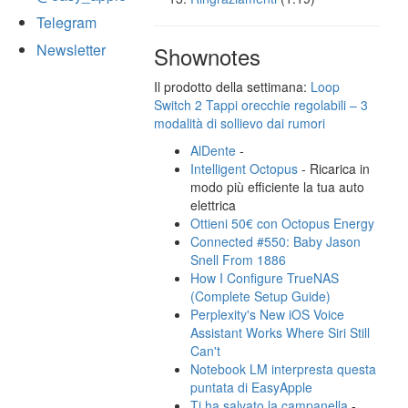
Telegram
Newsletter
Shownotes
Il prodotto della settimana:
Loop
Switch 2 Tappi orecchie regolabili – 3
modalità di sollievo dai rumori
AlDente
-
Intelligent Octopus
- Ricarica in
modo più efficiente la tua auto
elettrica
Ottieni 50€ con Octopus Energy
Connected #550: Baby Jason
Snell From 1886
How I Configure TrueNAS
(Complete Setup Guide)
Perplexity's New iOS Voice
Assistant Works Where Siri Still
Can't
Notebook LM interpresta questa
puntata di EasyApple
Ti ha salvato la campanella
-