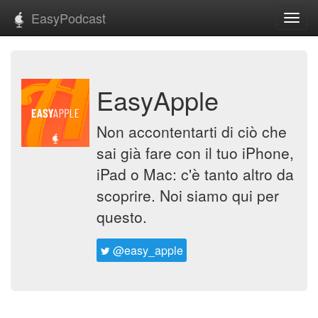
EasyPodcast
Toggl
navig
EasyApple
Non accontentarti di ciò che
sai già fare con il tuo iPhone,
iPad o Mac: c'è tanto altro da
scoprire. Noi siamo qui per
questo.
@easy_apple