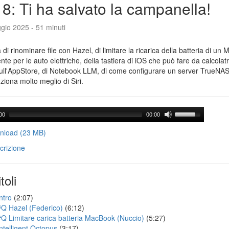
8: Ti ha salvato la campanella!
gio 2025 - 51 minuti
a di rinominare file con Hazel, di limitare la ricarica della batteria di un 
gente per le auto elettriche, della tastiera di iOS che può fare da calcolatr
ull'AppStore, di Notebook LLM, di come configurare un server TrueNAS 
ziona molto meglio di Siri.
00
00:00
load (23 MB)
crizione
toli
ntro
(2:07)
#Q Hazel (Federico)
(6:12)
#Q Limitare carica batteria MacBook (Nuccio)
(5:27)
Intelligent Octopus
(3:17)