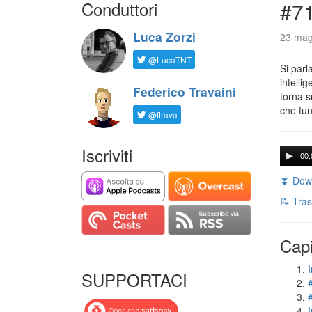
Conduttori
#71
Luca Zorzi
23 mag
@LucaTNT
Si parl
intelli
Federico Travaini
torna s
che fun
@ftrava
Iscriviti
00:
⏬ Down
📝 Tras
Capi
I
SUPPORTACI