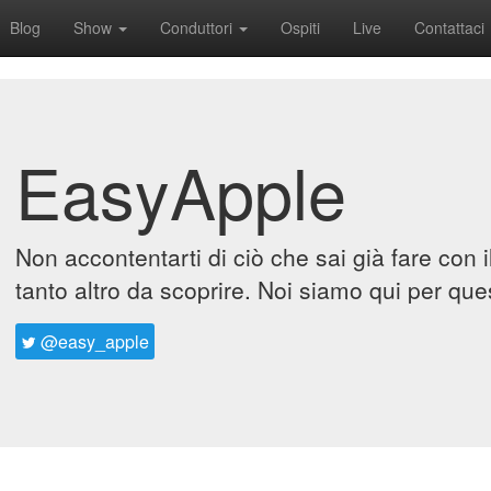
Blog
Show
Conduttori
Ospiti
Live
Contattaci
EasyApple
Non accontentarti di ciò che sai già fare con 
tanto altro da scoprire. Noi siamo qui per que
@easy_apple