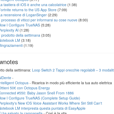
La tastiera di iOS è anche una calcolatrice
(1:38)
Fortnite returns to the US App Store
(7:09)
La recensione di LoganSinger
(2:29)
Il processo di viticci per informarsi su cose nuove
(8:00)
How I Configure TrueNAS
(5:28)
Perplexity AI
(1:28)
Il prodotto della settimana
(3:05)
Notebook LM
(3:18)
Ringraziamenti
(1:19)
wnotes
otto della settimana:
Loop Switch 2 Tappi orecchie regolabili – 3 modalità
AlDente
-
Intelligent Octopus
- Ricarica in modo più efficiente la tua auto elettrica
Ottieni 50€ con Octopus Energy
Connected #550: Baby Jason Snell From 1886
How I Configure TrueNAS (Complete Setup Guide)
Perplexity's New iOS Voice Assistant Works Where Siri Still Can't
Notebook LM interpresta questa puntata di EasyApple
Ti ha salvato la campanella
- Così è la vita