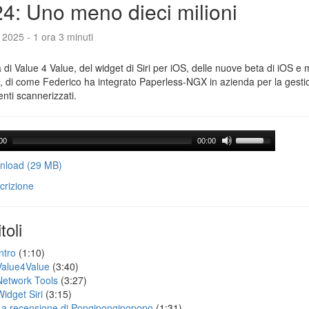
4: Uno meno dieci milioni
o 2025 - 1 ora 3 minuti
a di Value 4 Value, del widget di Siri per iOS, delle nuove beta di iOS 
, di come Federico ha integrato Paperless-NGX in azienda per la gest
ti scannerizzati.
00
00:00
load (29 MB)
crizione
toli
ntro
(1:10)
Value4Value
(3:40)
Network Tools
(3:27)
Widget Siri
(3:15)
La recensione di Pongipongipopopo
(1:31)