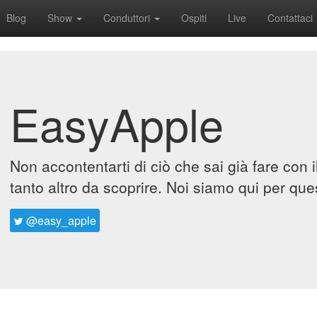
Blog
Show
Conduttori
Ospiti
Live
Contattaci
EasyApple
Non accontentarti di ciò che sai già fare con 
tanto altro da scoprire. Noi siamo qui per que
@easy_apple