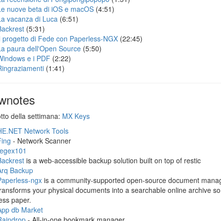
Le nuove beta di iOS e macOS
(4:51)
La vacanza di Luca
(6:51)
Backrest
(5:31)
Il progetto di Fede con Paperless-NGX
(22:45)
La paura dell'Open Source
(5:50)
Windows e i PDF
(2:22)
Ringraziamenti
(1:41)
wnotes
otto della settimana:
MX Keys
HE.NET Network Tools
Fing
- Network Scanner
regex101
Backrest
is a web-accessible backup solution built on top of restic
Arq Backup
Paperless-ngx
is a community-supported open-source document manag
transforms your physical documents into a searchable online archive so
less paper.
App db Market
Raindrop
- All-in-one bookmark manager