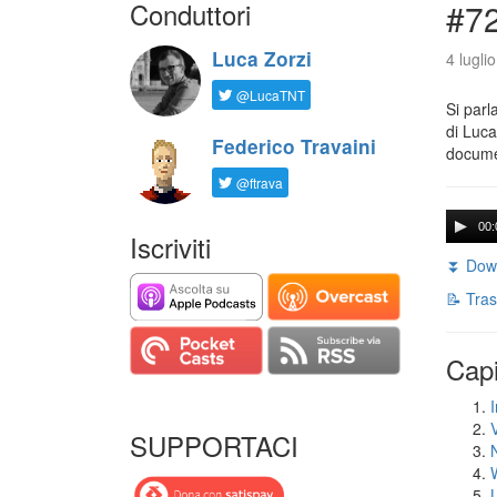
Conduttori
#72
Luca Zorzi
4 lugli
@LucaTNT
Si parl
di Luca
Federico Travaini
documen
@ftrava
00:
Iscriviti
⏬ Down
📝 Tras
Capi
I
SUPPORTACI