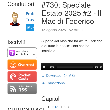
Conduttori
#730: Speciale
Estate 2025 #2 - Il
Federico
Mac di Federico
Travaini
@ftrava
15 agosto 2025 - 52 minuti
Iscriviti
Si parla dei Mac che ha avuto Federico
e di tutte le applicazioni che ha
installato.
00:00
00:00
⏬ Download (24 MB)
📝 Trascrizione
Capitoli
Intro
(1:30)
SUPPORTACI