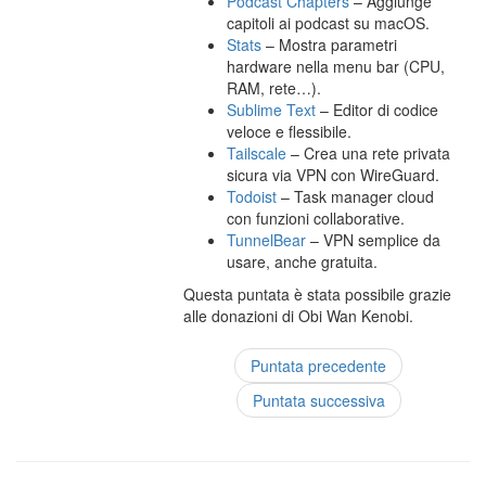
Podcast Chapters
– Aggiunge
capitoli ai podcast su macOS.
Stats
– Mostra parametri
hardware nella menu bar (CPU,
RAM, rete…).
Sublime Text
– Editor di codice
veloce e flessibile.
Tailscale
– Crea una rete privata
sicura via VPN con WireGuard.
Todoist
– Task manager cloud
con funzioni collaborative.
TunnelBear
– VPN semplice da
usare, anche gratuita.
Questa puntata è stata possibile grazie
alle donazioni di Obi Wan Kenobi.
Puntata precedente
Puntata successiva