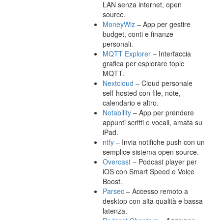
LAN senza internet, open
source.
MoneyWiz
– App per gestire
budget, conti e finanze
personali.
MQTT Explorer
– Interfaccia
grafica per esplorare topic
MQTT.
Nextcloud
– Cloud personale
self-hosted con file, note,
calendario e altro.
Notability
– App per prendere
appunti scritti e vocali, amata su
iPad.
ntfy
– Invia notifiche push con un
semplice sistema open source.
Overcast
– Podcast player per
iOS con Smart Speed e Voice
Boost.
Parsec
– Accesso remoto a
desktop con alta qualità e bassa
latenza.