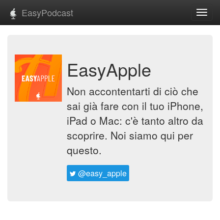
EasyPodcast
Toggl
navig
EasyApple
Non accontentarti di ciò che
sai già fare con il tuo iPhone,
iPad o Mac: c'è tanto altro da
scoprire. Noi siamo qui per
questo.
@easy_apple