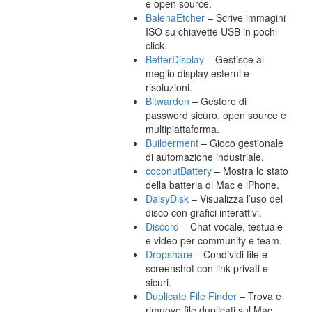
e open source.
BalenaEtcher
– Scrive immagini
ISO su chiavette USB in pochi
click.
BetterDisplay
– Gestisce al
meglio display esterni e
risoluzioni.
Bitwarden
– Gestore di
password sicuro, open source e
multipiattaforma.
Builderment
– Gioco gestionale
di automazione industriale.
coconutBattery
– Mostra lo stato
della batteria di Mac e iPhone.
DaisyDisk
– Visualizza l’uso del
disco con grafici interattivi.
Discord
– Chat vocale, testuale
e video per community e team.
Dropshare
– Condividi file e
screenshot con link privati e
sicuri.
Duplicate File Finder
– Trova e
rimuove file duplicati sul Mac.