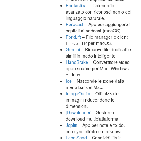
Fantastical
– Calendario
avanzato con riconoscimento del
linguaggio naturale.
Forecast
– App per aggiungere i
capitoli ai podcast (macOS).
ForkLift
– File manager e client
FTP/SFTP per macOS.
Gemini
– Rimuove file duplicati e
simili in modo intelligente.
HandBrake
– Convertitore video
open source per Mac, Windows
e Linux.
Ice
– Nasconde le icone dalla
menu bar del Mac.
ImageOptim
– Ottimizza le
immagini riducendone le
dimensioni.
jDownloader
– Gestore di
download multipiattaforma.
Joplin
– App per note e to-do,
con sync cifrato e markdown.
LocalSend
– Condividi file in