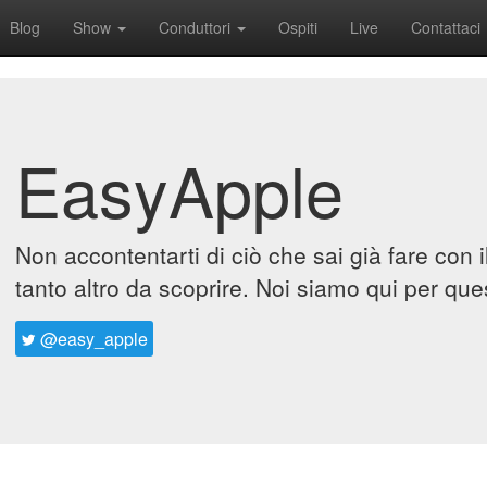
Blog
Show
Conduttori
Ospiti
Live
Contattaci
EasyApple
Non accontentarti di ciò che sai già fare con 
tanto altro da scoprire. Noi siamo qui per que
@easy_apple