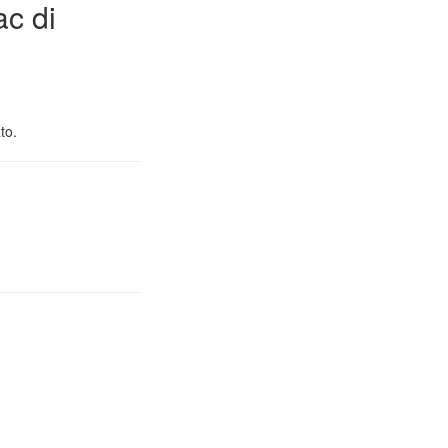
ac di
to.