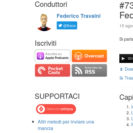
Conduttori
#73
Fed
Federico Travaini
15 agos
@ftrava
Si parl
Iscriviti
00:
⏬ Down
📝 Tras
SUPPORTACI
Capi
I
Altri metodi per inviare una
mancia