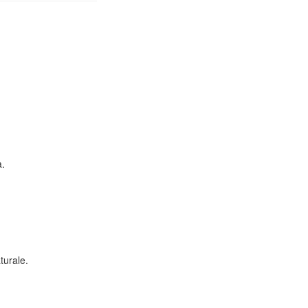
a.
turale.