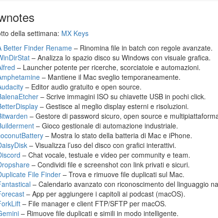
wnotes
otto della settimana:
MX Keys
A Better Finder Rename
– Rinomina file in batch con regole avanzate.
WinDirStat
– Analizza lo spazio disco su Windows con visuale grafica.
Alfred
– Launcher potente per ricerche, scorciatoie e automazioni.
Amphetamine
– Mantiene il Mac sveglio temporaneamente.
Audacity
– Editor audio gratuito e open source.
BalenaEtcher
– Scrive immagini ISO su chiavette USB in pochi click.
BetterDisplay
– Gestisce al meglio display esterni e risoluzioni.
Bitwarden
– Gestore di password sicuro, open source e multipiattaform
Builderment
– Gioco gestionale di automazione industriale.
coconutBattery
– Mostra lo stato della batteria di Mac e iPhone.
DaisyDisk
– Visualizza l’uso del disco con grafici interattivi.
Discord
– Chat vocale, testuale e video per community e team.
Dropshare
– Condividi file e screenshot con link privati e sicuri.
Duplicate File Finder
– Trova e rimuove file duplicati sul Mac.
Fantastical
– Calendario avanzato con riconoscimento del linguaggio na
Forecast
– App per aggiungere i capitoli ai podcast (macOS).
orkLift
– File manager e client FTP/SFTP per macOS.
Gemini
– Rimuove file duplicati e simili in modo intelligente.