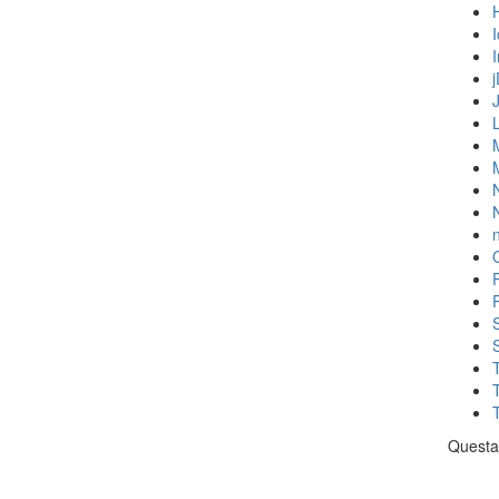
N
n
Questa 