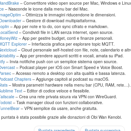
HandBrake
– Convertitore video open source per Mac, Windows e Linu
Ice
– Nasconde le icone dalla menu bar del Mac.
ImageOptim
– Ottimizza le immagini riducendone le dimensioni.
jDownloader
– Gestore di download multipiattaforma.
Joplin
– App per note e to-do, con sync cifrato e markdown.
LocalSend
– Condividi file in LAN senza internet, open source.
MoneyWiz
– App per gestire budget, conti e finanze personali.
MQTT Explorer
– Interfaccia grafica per esplorare topic MQTT.
Nextcloud
– Cloud personale self-hosted con file, note, calendario e altr
otability
– App per prendere appunti scritti e vocali, amata su iPad.
tfy
– Invia notifiche push con un semplice sistema open source.
Overcast
– Podcast player per iOS con Smart Speed e Voice Boost.
Parsec
– Accesso remoto a desktop con alta qualità e bassa latenza.
Podcast Chapters
– Aggiunge capitoli ai podcast su macOS.
Stats
– Mostra parametri hardware nella menu bar (CPU, RAM, rete…).
Sublime Text
– Editor di codice veloce e flessibile.
Tailscale
– Crea una rete privata sicura via VPN con WireGuard.
Todoist
– Task manager cloud con funzioni collaborative.
TunnelBear
– VPN semplice da usare, anche gratuita.
puntata è stata possibile grazie alle donazioni di Obi Wan Kenobi.
Puntata precedente
Puntata successiva