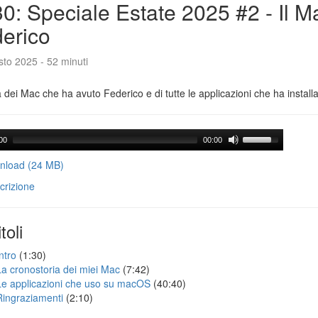
0: Speciale Estate 2025 #2 - Il M
erico
to 2025 - 52 minuti
a dei Mac che ha avuto Federico e di tutte le applicazioni che ha installa
00
00:00
load (24 MB)
crizione
toli
ntro
(1:30)
La cronostoria dei miei Mac
(7:42)
Le applicazioni che uso su macOS
(40:40)
Ringraziamenti
(2:10)