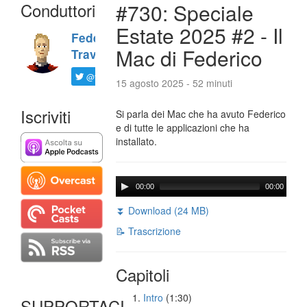
Conduttori
#730: Speciale
Estate 2025 #2 - Il
Federico
Mac di Federico
Travaini
@ftrava
15 agosto 2025 - 52 minuti
Iscriviti
Si parla dei Mac che ha avuto Federico
e di tutte le applicazioni che ha
installato.
00:00
00:00
⏬ Download (24 MB)
📝 Trascrizione
Capitoli
Intro
(1:30)
SUPPORTACI