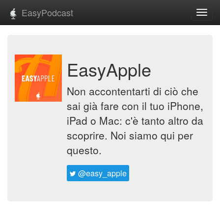
EasyPodcast
Toggl
navig
EasyApple
Non accontentarti di ciò che
sai già fare con il tuo iPhone,
iPad o Mac: c'è tanto altro da
scoprire. Noi siamo qui per
questo.
@easy_apple