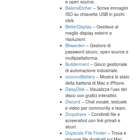
e open source.
BalenaEtcher
– Scrive immagini
ISO su chiavette USB in pochi
click.
BetterDisplay
– Gestisce al
meglio display esterni e
risoluzioni.
Bitwarden
– Gestore di
password sicuro, open source e
multipiattaforma.
Builderment
– Gioco gestionale
di automazione industriale.
coconutBattery
– Mostra lo stato
della batteria di Mac e iPhone.
DaisyDisk
– Visualizza l’uso del
disco con grafici interattivi.
Discord
– Chat vocale, testuale
e video per community e team.
Dropshare
– Condividi file e
screenshot con link privati e
sicuri.
Duplicate File Finder
– Trova e
rimuove file duplicati sul Mac.