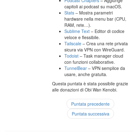
Podcast Chapters
– Aggiunge
capitoli ai podcast su macOS.
Stats
– Mostra parametri
hardware nella menu bar (CPU,
RAM, rete…).
Sublime Text
– Editor di codice
veloce e flessibile.
Tailscale
– Crea una rete privata
sicura via VPN con WireGuard.
Todoist
– Task manager cloud
con funzioni collaborative.
TunnelBear
– VPN semplice da
usare, anche gratuita.
Questa puntata è stata possibile grazie
alle donazioni di Obi Wan Kenobi.
Puntata precedente
Puntata successiva