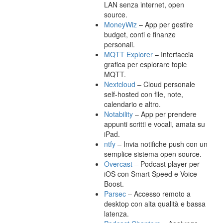
LAN senza internet, open
source.
MoneyWiz
– App per gestire
budget, conti e finanze
personali.
MQTT Explorer
– Interfaccia
grafica per esplorare topic
MQTT.
Nextcloud
– Cloud personale
self-hosted con file, note,
calendario e altro.
Notability
– App per prendere
appunti scritti e vocali, amata su
iPad.
ntfy
– Invia notifiche push con un
semplice sistema open source.
Overcast
– Podcast player per
iOS con Smart Speed e Voice
Boost.
Parsec
– Accesso remoto a
desktop con alta qualità e bassa
latenza.