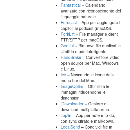
Fantastical
– Calendario
avanzato con riconoscimento del
linguaggio naturale.
Forecast
– App per aggiungere i
capitoli ai podcast (macOS).
ForkLift
– File manager e client
FTP/SFTP per macOS.
Gemini
– Rimuove file duplicati e
simili in modo intelligente.
HandBrake
– Convertitore video
open source per Mac, Windows
e Linux.
Ice
– Nasconde le icone dalla
menu bar del Mac.
ImageOptim
– Ottimizza le
immagini riducendone le
dimensioni.
jDownloader
– Gestore di
download multipiattaforma.
Joplin
– App per note e to-do,
con sync cifrato e markdown.
LocalSend
– Condividi file in