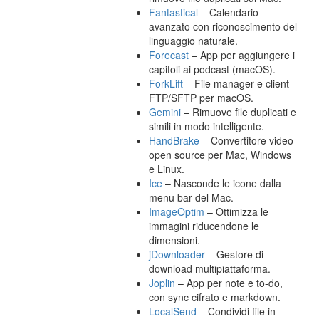
Fantastical
– Calendario
avanzato con riconoscimento del
linguaggio naturale.
Forecast
– App per aggiungere i
capitoli ai podcast (macOS).
ForkLift
– File manager e client
FTP/SFTP per macOS.
Gemini
– Rimuove file duplicati e
simili in modo intelligente.
HandBrake
– Convertitore video
open source per Mac, Windows
e Linux.
Ice
– Nasconde le icone dalla
menu bar del Mac.
ImageOptim
– Ottimizza le
immagini riducendone le
dimensioni.
jDownloader
– Gestore di
download multipiattaforma.
Joplin
– App per note e to-do,
con sync cifrato e markdown.
LocalSend
– Condividi file in