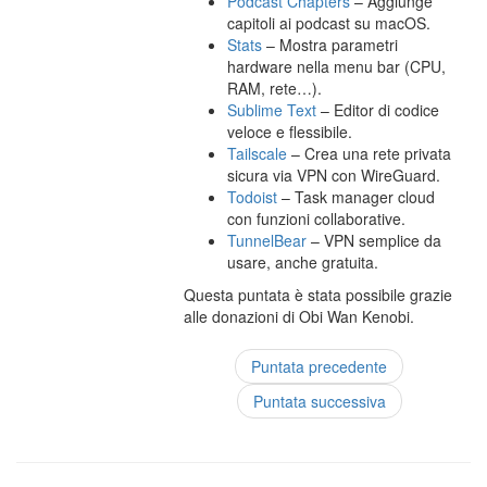
Podcast Chapters
– Aggiunge
capitoli ai podcast su macOS.
Stats
– Mostra parametri
hardware nella menu bar (CPU,
RAM, rete…).
Sublime Text
– Editor di codice
veloce e flessibile.
Tailscale
– Crea una rete privata
sicura via VPN con WireGuard.
Todoist
– Task manager cloud
con funzioni collaborative.
TunnelBear
– VPN semplice da
usare, anche gratuita.
Questa puntata è stata possibile grazie
alle donazioni di Obi Wan Kenobi.
Puntata precedente
Puntata successiva