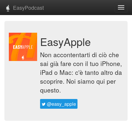
EasyPodcast
Toggl
navig
EasyApple
Non accontentarti di ciò che
sai già fare con il tuo iPhone,
iPad o Mac: c'è tanto altro da
scoprire. Noi siamo qui per
questo.
@easy_apple