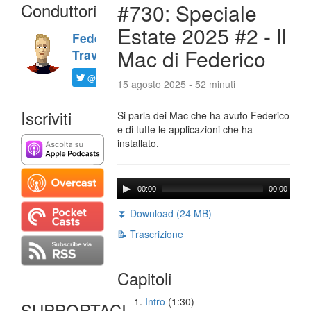
Conduttori
#730: Speciale
Estate 2025 #2 - Il
Federico
Mac di Federico
Travaini
@ftrava
15 agosto 2025 - 52 minuti
Iscriviti
Si parla dei Mac che ha avuto Federico
e di tutte le applicazioni che ha
installato.
00:00
00:00
⏬ Download (24 MB)
📝 Trascrizione
Capitoli
Intro
(1:30)
SUPPORTACI