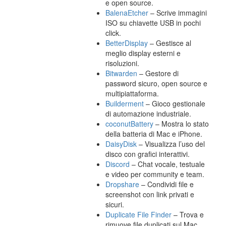
e open source.
BalenaEtcher
– Scrive immagini
ISO su chiavette USB in pochi
click.
BetterDisplay
– Gestisce al
meglio display esterni e
risoluzioni.
Bitwarden
– Gestore di
password sicuro, open source e
multipiattaforma.
Builderment
– Gioco gestionale
di automazione industriale.
coconutBattery
– Mostra lo stato
della batteria di Mac e iPhone.
DaisyDisk
– Visualizza l’uso del
disco con grafici interattivi.
Discord
– Chat vocale, testuale
e video per community e team.
Dropshare
– Condividi file e
screenshot con link privati e
sicuri.
Duplicate File Finder
– Trova e
rimuove file duplicati sul Mac.