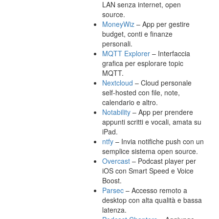
LAN senza internet, open
source.
MoneyWiz
– App per gestire
budget, conti e finanze
personali.
MQTT Explorer
– Interfaccia
grafica per esplorare topic
MQTT.
Nextcloud
– Cloud personale
self-hosted con file, note,
calendario e altro.
Notability
– App per prendere
appunti scritti e vocali, amata su
iPad.
ntfy
– Invia notifiche push con un
semplice sistema open source.
Overcast
– Podcast player per
iOS con Smart Speed e Voice
Boost.
Parsec
– Accesso remoto a
desktop con alta qualità e bassa
latenza.