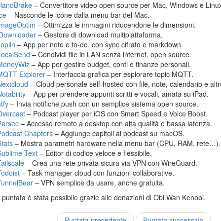
HandBrake
– Convertitore video open source per Mac, Windows e Linu
Ice
– Nasconde le icone dalla menu bar del Mac.
ImageOptim
– Ottimizza le immagini riducendone le dimensioni.
jDownloader
– Gestore di download multipiattaforma.
Joplin
– App per note e to-do, con sync cifrato e markdown.
LocalSend
– Condividi file in LAN senza internet, open source.
MoneyWiz
– App per gestire budget, conti e finanze personali.
MQTT Explorer
– Interfaccia grafica per esplorare topic MQTT.
Nextcloud
– Cloud personale self-hosted con file, note, calendario e altr
otability
– App per prendere appunti scritti e vocali, amata su iPad.
tfy
– Invia notifiche push con un semplice sistema open source.
Overcast
– Podcast player per iOS con Smart Speed e Voice Boost.
Parsec
– Accesso remoto a desktop con alta qualità e bassa latenza.
Podcast Chapters
– Aggiunge capitoli ai podcast su macOS.
Stats
– Mostra parametri hardware nella menu bar (CPU, RAM, rete…).
Sublime Text
– Editor di codice veloce e flessibile.
Tailscale
– Crea una rete privata sicura via VPN con WireGuard.
Todoist
– Task manager cloud con funzioni collaborative.
TunnelBear
– VPN semplice da usare, anche gratuita.
puntata è stata possibile grazie alle donazioni di Obi Wan Kenobi.
Puntata precedente
Puntata successiva