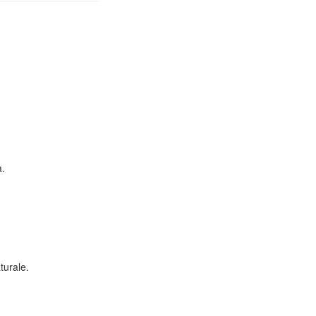
a.
turale.