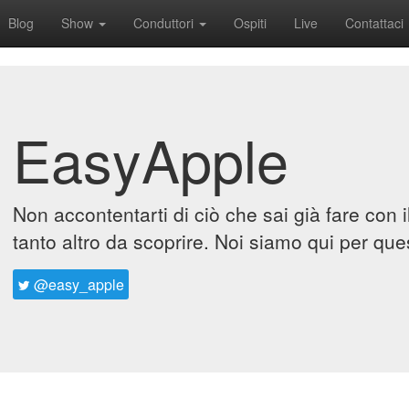
Blog
Show
Conduttori
Ospiti
Live
Contattaci
EasyApple
Non accontentarti di ciò che sai già fare con 
tanto altro da scoprire. Noi siamo qui per que
@easy_apple