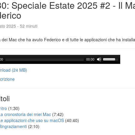
0: Speciale Estate 2025 #2 - Il M
erico
to 2025 - 52 minuti
a dei Mac che ha avuto Federico e di tutte le applicazioni che ha installa
00
00:00
load (24 MB)
crizione
toli
ntro
(1:30)
La cronostoria dei miei Mac
(7:42)
Le applicazioni che uso su macOS
(40:40)
Ringraziamenti
(2:10)