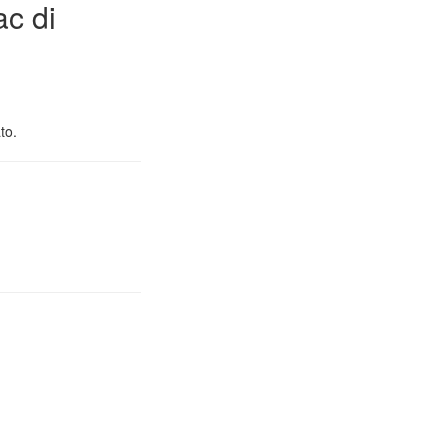
ac di
to.