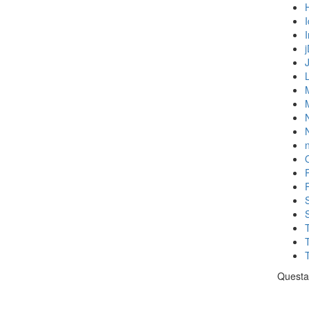
N
n
Questa 