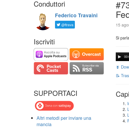
Conduttori
#73
Fed
Federico Travaini
15 agos
@ftrava
Si parl
Iscriviti
00:
⏬ Down
📝 Tras
SUPPORTACI
Capi
I
Altri metodi per inviare una
mancia