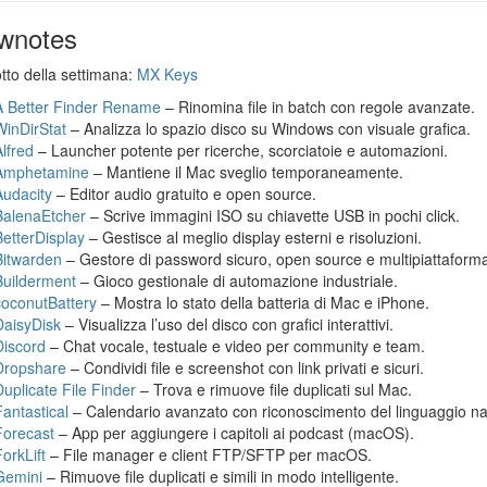
wnotes
otto della settimana:
MX Keys
A Better Finder Rename
– Rinomina file in batch con regole avanzate.
WinDirStat
– Analizza lo spazio disco su Windows con visuale grafica.
Alfred
– Launcher potente per ricerche, scorciatoie e automazioni.
Amphetamine
– Mantiene il Mac sveglio temporaneamente.
Audacity
– Editor audio gratuito e open source.
BalenaEtcher
– Scrive immagini ISO su chiavette USB in pochi click.
BetterDisplay
– Gestisce al meglio display esterni e risoluzioni.
Bitwarden
– Gestore di password sicuro, open source e multipiattaform
Builderment
– Gioco gestionale di automazione industriale.
coconutBattery
– Mostra lo stato della batteria di Mac e iPhone.
DaisyDisk
– Visualizza l’uso del disco con grafici interattivi.
Discord
– Chat vocale, testuale e video per community e team.
Dropshare
– Condividi file e screenshot con link privati e sicuri.
Duplicate File Finder
– Trova e rimuove file duplicati sul Mac.
Fantastical
– Calendario avanzato con riconoscimento del linguaggio na
Forecast
– App per aggiungere i capitoli ai podcast (macOS).
orkLift
– File manager e client FTP/SFTP per macOS.
Gemini
– Rimuove file duplicati e simili in modo intelligente.