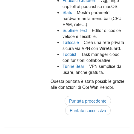
Podcast Chapters
– Aggiunge
capitoli ai podcast su macOS.
Stats
– Mostra parametri
hardware nella menu bar (CPU,
RAM, rete…).
Sublime Text
– Editor di codice
veloce e flessibile.
Tailscale
– Crea una rete privata
sicura via VPN con WireGuard.
Todoist
– Task manager cloud
con funzioni collaborative.
TunnelBear
– VPN semplice da
usare, anche gratuita.
Questa puntata è stata possibile grazie
alle donazioni di Obi Wan Kenobi.
Puntata precedente
Puntata successiva