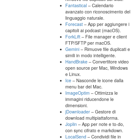
Fantastical
– Calendario
avanzato con riconoscimento del
linguaggio naturale.
Forecast
– App per aggiungere i
capitoli ai podcast (macOS).
ForkLift
– File manager e client
FTP/SFTP per macOS.
Gemini
– Rimuove file duplicati e
simili in modo intelligente.
HandBrake
– Convertitore video
open source per Mac, Windows
e Linux.
Ice
– Nasconde le icone dalla
menu bar del Mac.
ImageOptim
– Ottimizza le
immagini riducendone le
dimensioni.
jDownloader
– Gestore di
download multipiattaforma.
Joplin
– App per note e to-do,
con sync cifrato e markdown.
LocalSend
– Condividi file in