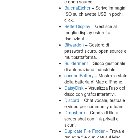
e open source.
BalenaEtcher
– Scrive immagini
ISO su chiavette USB in pochi
click.
BetterDisplay
– Gestisce al
meglio display esterni e
risoluzioni.
Bitwarden
– Gestore di
password sicuro, open source e
multipiattaforma.
Builderment
– Gioco gestionale
di automazione industriale.
coconutBattery
– Mostra lo stato
della batteria di Mac e iPhone.
DaisyDisk
– Visualizza l’uso del
disco con grafici interattivi.
Discord
– Chat vocale, testuale
e video per community e team.
Dropshare
– Condividi file e
screenshot con link privati e
sicuri.
Duplicate File Finder
– Trova e
rimuove file duplicati sul Mac.