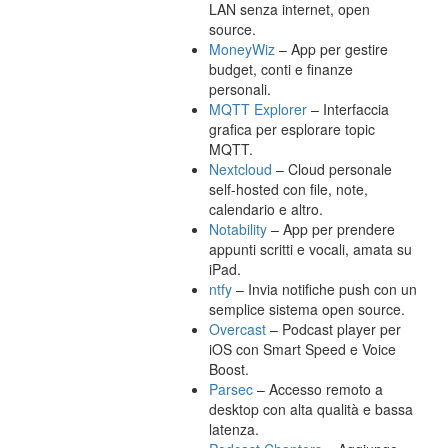
LAN senza internet, open
source.
MoneyWiz
– App per gestire
budget, conti e finanze
personali.
MQTT Explorer
– Interfaccia
grafica per esplorare topic
MQTT.
Nextcloud
– Cloud personale
self-hosted con file, note,
calendario e altro.
Notability
– App per prendere
appunti scritti e vocali, amata su
iPad.
ntfy
– Invia notifiche push con un
semplice sistema open source.
Overcast
– Podcast player per
iOS con Smart Speed e Voice
Boost.
Parsec
– Accesso remoto a
desktop con alta qualità e bassa
latenza.