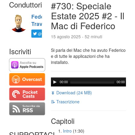
Conduttori
#730: Speciale
Estate 2025 #2 - Il
Federico
Mac di Federico
Travaini
@ftrava
15 agosto 2025 - 52 minuti
Iscriviti
Si parla dei Mac che ha avuto Federico
e di tutte le applicazioni che ha
installato.
00:00
00:00
⏬ Download (24 MB)
📝 Trascrizione
Capitoli
Intro
(1:30)
SUPPORTACI