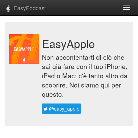
EasyPodcast
Toggl
navig
EasyApple
Non accontentarti di ciò che
sai già fare con il tuo iPhone,
iPad o Mac: c'è tanto altro da
scoprire. Noi siamo qui per
questo.
@easy_apple