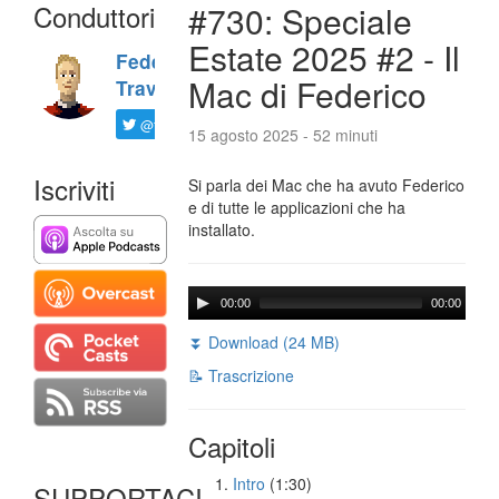
Conduttori
#730: Speciale
Estate 2025 #2 - Il
Federico
Mac di Federico
Travaini
@ftrava
15 agosto 2025 - 52 minuti
Iscriviti
Si parla dei Mac che ha avuto Federico
e di tutte le applicazioni che ha
installato.
00:00
00:00
⏬ Download (24 MB)
📝 Trascrizione
Capitoli
Intro
(1:30)
SUPPORTACI