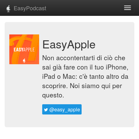
EasyPodcast
Toggl
navig
EasyApple
Non accontentarti di ciò che
sai già fare con il tuo iPhone,
iPad o Mac: c'è tanto altro da
scoprire. Noi siamo qui per
questo.
@easy_apple