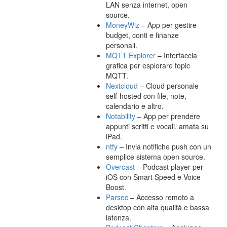
LAN senza internet, open
source.
MoneyWiz
– App per gestire
budget, conti e finanze
personali.
MQTT Explorer
– Interfaccia
grafica per esplorare topic
MQTT.
Nextcloud
– Cloud personale
self-hosted con file, note,
calendario e altro.
Notability
– App per prendere
appunti scritti e vocali, amata su
iPad.
ntfy
– Invia notifiche push con un
semplice sistema open source.
Overcast
– Podcast player per
iOS con Smart Speed e Voice
Boost.
Parsec
– Accesso remoto a
desktop con alta qualità e bassa
latenza.