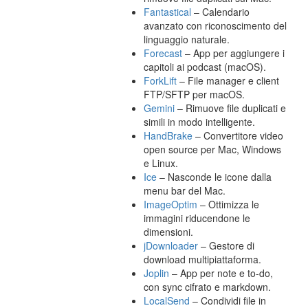
Fantastical
– Calendario
avanzato con riconoscimento del
linguaggio naturale.
Forecast
– App per aggiungere i
capitoli ai podcast (macOS).
ForkLift
– File manager e client
FTP/SFTP per macOS.
Gemini
– Rimuove file duplicati e
simili in modo intelligente.
HandBrake
– Convertitore video
open source per Mac, Windows
e Linux.
Ice
– Nasconde le icone dalla
menu bar del Mac.
ImageOptim
– Ottimizza le
immagini riducendone le
dimensioni.
jDownloader
– Gestore di
download multipiattaforma.
Joplin
– App per note e to-do,
con sync cifrato e markdown.
LocalSend
– Condividi file in