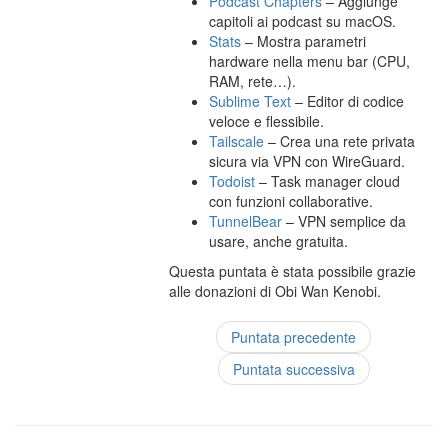
Podcast Chapters
– Aggiunge
capitoli ai podcast su macOS.
Stats
– Mostra parametri
hardware nella menu bar (CPU,
RAM, rete…).
Sublime Text
– Editor di codice
veloce e flessibile.
Tailscale
– Crea una rete privata
sicura via VPN con WireGuard.
Todoist
– Task manager cloud
con funzioni collaborative.
TunnelBear
– VPN semplice da
usare, anche gratuita.
Questa puntata è stata possibile grazie
alle donazioni di Obi Wan Kenobi.
Puntata precedente
Puntata successiva