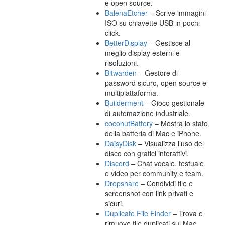
e open source.
BalenaEtcher
– Scrive immagini
ISO su chiavette USB in pochi
click.
BetterDisplay
– Gestisce al
meglio display esterni e
risoluzioni.
Bitwarden
– Gestore di
password sicuro, open source e
multipiattaforma.
Builderment
– Gioco gestionale
di automazione industriale.
coconutBattery
– Mostra lo stato
della batteria di Mac e iPhone.
DaisyDisk
– Visualizza l’uso del
disco con grafici interattivi.
Discord
– Chat vocale, testuale
e video per community e team.
Dropshare
– Condividi file e
screenshot con link privati e
sicuri.
Duplicate File Finder
– Trova e
rimuove file duplicati sul Mac.