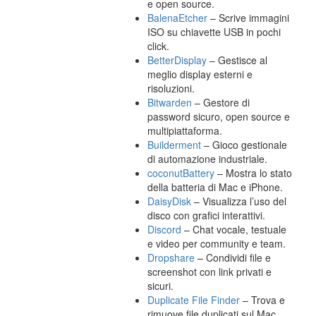
e open source.
BalenaEtcher
– Scrive immagini
ISO su chiavette USB in pochi
click.
BetterDisplay
– Gestisce al
meglio display esterni e
risoluzioni.
Bitwarden
– Gestore di
password sicuro, open source e
multipiattaforma.
Builderment
– Gioco gestionale
di automazione industriale.
coconutBattery
– Mostra lo stato
della batteria di Mac e iPhone.
DaisyDisk
– Visualizza l’uso del
disco con grafici interattivi.
Discord
– Chat vocale, testuale
e video per community e team.
Dropshare
– Condividi file e
screenshot con link privati e
sicuri.
Duplicate File Finder
– Trova e
rimuove file duplicati sul Mac.