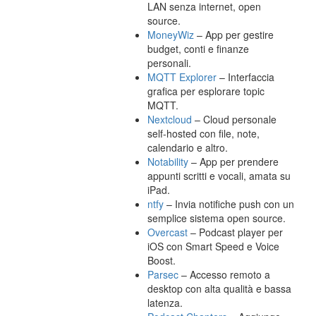
LAN senza internet, open
source.
MoneyWiz
– App per gestire
budget, conti e finanze
personali.
MQTT Explorer
– Interfaccia
grafica per esplorare topic
MQTT.
Nextcloud
– Cloud personale
self-hosted con file, note,
calendario e altro.
Notability
– App per prendere
appunti scritti e vocali, amata su
iPad.
ntfy
– Invia notifiche push con un
semplice sistema open source.
Overcast
– Podcast player per
iOS con Smart Speed e Voice
Boost.
Parsec
– Accesso remoto a
desktop con alta qualità e bassa
latenza.