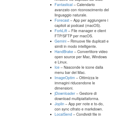
Fantastical
– Calendario
avanzato con riconoscimento del
linguaggio naturale.
Forecast
– App per aggiungere i
capitoli ai podcast (macOS).
ForkLift
– File manager e client
FTP/SFTP per macOS.
Gemini
– Rimuove file duplicati e
simili in modo intelligente.
HandBrake
– Convertitore video
open source per Mac, Windows
e Linux.
Ice
– Nasconde le icone dalla
menu bar del Mac.
ImageOptim
– Ottimizza le
immagini riducendone le
dimensioni.
jDownloader
– Gestore di
download multipiattaforma.
Joplin
– App per note e to-do,
con sync cifrato e markdown.
LocalSend
– Condividi file in