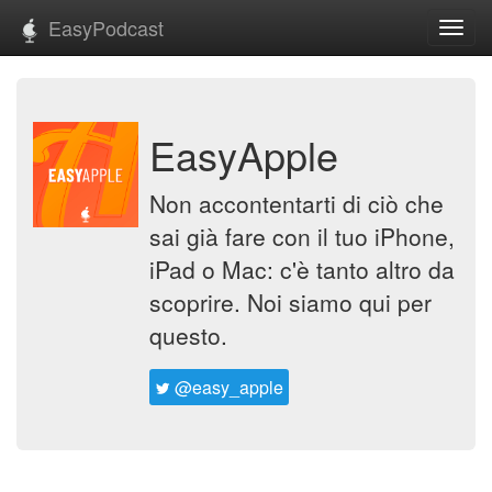
EasyPodcast
Toggl
navig
EasyApple
Non accontentarti di ciò che
sai già fare con il tuo iPhone,
iPad o Mac: c'è tanto altro da
scoprire. Noi siamo qui per
questo.
@easy_apple