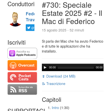
Conduttori
#730: Speciale
Estate 2025 #2 - Il
Federico
Mac di Federico
Travaini
@ftrava
15 agosto 2025 - 52 minuti
Iscriviti
Si parla dei Mac che ha avuto Federico
e di tutte le applicazioni che ha
installato.
00:00
00:00
⏬ Download (24 MB)
📝 Trascrizione
Capitoli
Intro
(1:30)
SUPPORTACI