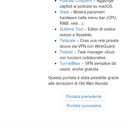
Podcast Chapters
– Aggiunge
capitoli ai podcast su macOS.
Stats
– Mostra parametri
hardware nella menu bar (CPU,
RAM, rete…).
Sublime Text
– Editor di codice
veloce e flessibile.
Tailscale
– Crea una rete privata
sicura via VPN con WireGuard.
Todoist
– Task manager cloud
con funzioni collaborative.
TunnelBear
– VPN semplice da
usare, anche gratuita.
Questa puntata è stata possibile grazie
alle donazioni di Obi Wan Kenobi.
Puntata precedente
Puntata successiva