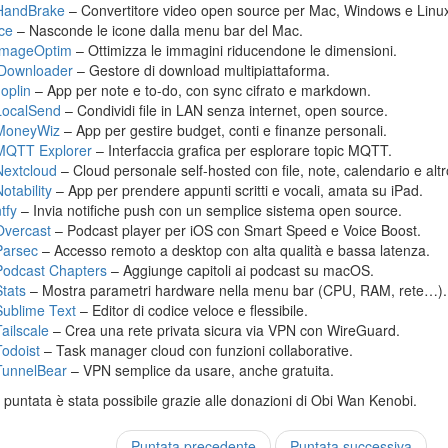
HandBrake
– Convertitore video open source per Mac, Windows e Linu
Ice
– Nasconde le icone dalla menu bar del Mac.
ImageOptim
– Ottimizza le immagini riducendone le dimensioni.
jDownloader
– Gestore di download multipiattaforma.
Joplin
– App per note e to-do, con sync cifrato e markdown.
LocalSend
– Condividi file in LAN senza internet, open source.
MoneyWiz
– App per gestire budget, conti e finanze personali.
MQTT Explorer
– Interfaccia grafica per esplorare topic MQTT.
Nextcloud
– Cloud personale self-hosted con file, note, calendario e altr
otability
– App per prendere appunti scritti e vocali, amata su iPad.
tfy
– Invia notifiche push con un semplice sistema open source.
Overcast
– Podcast player per iOS con Smart Speed e Voice Boost.
Parsec
– Accesso remoto a desktop con alta qualità e bassa latenza.
Podcast Chapters
– Aggiunge capitoli ai podcast su macOS.
Stats
– Mostra parametri hardware nella menu bar (CPU, RAM, rete…).
Sublime Text
– Editor di codice veloce e flessibile.
Tailscale
– Crea una rete privata sicura via VPN con WireGuard.
Todoist
– Task manager cloud con funzioni collaborative.
TunnelBear
– VPN semplice da usare, anche gratuita.
puntata è stata possibile grazie alle donazioni di Obi Wan Kenobi.
Puntata precedente
Puntata successiva