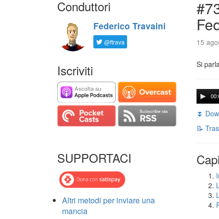
Conduttori
#73
Fed
Federico Travaini
15 agos
@ftrava
Si parl
Iscriviti
00:
⏬ Down
📝 Tras
SUPPORTACI
Capi
I
Altri metodi per inviare una
mancia