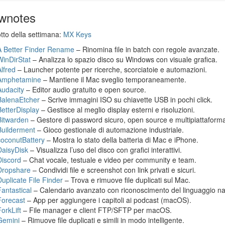
wnotes
otto della settimana:
MX Keys
A Better Finder Rename
– Rinomina file in batch con regole avanzate.
WinDirStat
– Analizza lo spazio disco su Windows con visuale grafica.
Alfred
– Launcher potente per ricerche, scorciatoie e automazioni.
Amphetamine
– Mantiene il Mac sveglio temporaneamente.
Audacity
– Editor audio gratuito e open source.
BalenaEtcher
– Scrive immagini ISO su chiavette USB in pochi click.
BetterDisplay
– Gestisce al meglio display esterni e risoluzioni.
Bitwarden
– Gestore di password sicuro, open source e multipiattaform
Builderment
– Gioco gestionale di automazione industriale.
coconutBattery
– Mostra lo stato della batteria di Mac e iPhone.
DaisyDisk
– Visualizza l’uso del disco con grafici interattivi.
Discord
– Chat vocale, testuale e video per community e team.
Dropshare
– Condividi file e screenshot con link privati e sicuri.
Duplicate File Finder
– Trova e rimuove file duplicati sul Mac.
Fantastical
– Calendario avanzato con riconoscimento del linguaggio na
Forecast
– App per aggiungere i capitoli ai podcast (macOS).
orkLift
– File manager e client FTP/SFTP per macOS.
Gemini
– Rimuove file duplicati e simili in modo intelligente.