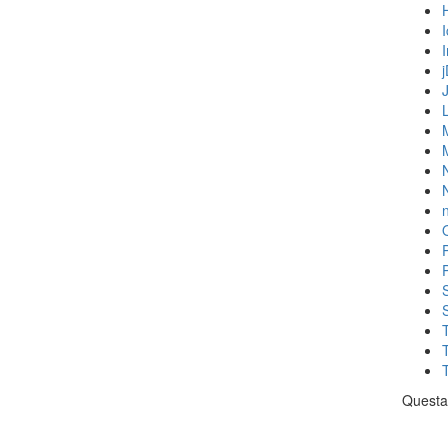
N
n
Questa 