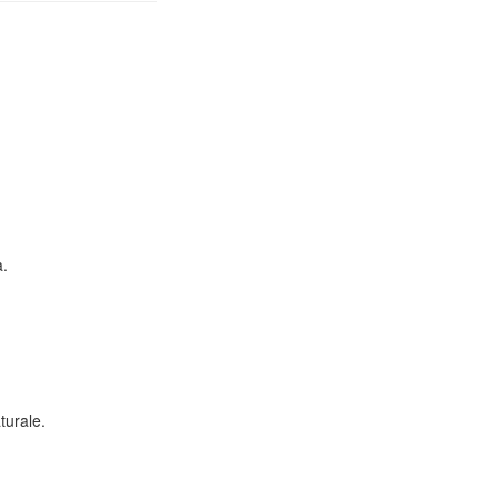
a.
turale.