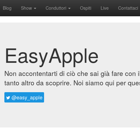
Blog
Show
Conduttori
Ospiti
Live
Contattaci
EasyApple
Non accontentarti di ciò che sai già fare con 
tanto altro da scoprire. Noi siamo qui per que
@easy_apple