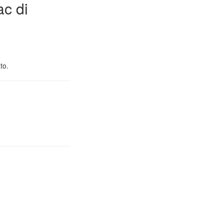
ac di
to.