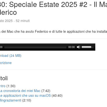
0: Speciale Estate 2025 #2 - Il M
erico
to 2025 - 52 minuti
a dei Mac che ha avuto Federico e di tutte le applicazioni che ha installa
00
00:00
load (24 MB)
crizione
toli
ntro
(1:30)
La cronostoria dei miei Mac
(7:42)
Le applicazioni che uso su macOS
(40:40)
Ringraziamenti
(2:10)