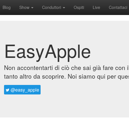
Blog
Show
Conduttori
Ospiti
Live
Contattaci
EasyApple
Non accontentarti di ciò che sai già fare con 
tanto altro da scoprire. Noi siamo qui per que
@easy_apple