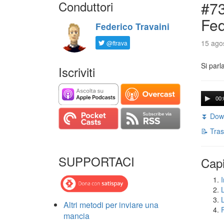
Conduttori
#73
Fed
Federico Travaini
15 agos
@ftrava
Si parl
Iscriviti
00:
⏬ Down
📝 Tras
SUPPORTACI
Capi
I
Altri metodi per inviare una
mancia