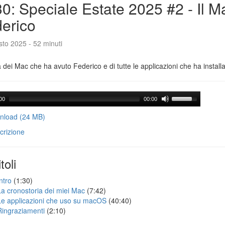
0: Speciale Estate 2025 #2 - Il M
erico
to 2025 - 52 minuti
a dei Mac che ha avuto Federico e di tutte le applicazioni che ha installa
00
00:00
load (24 MB)
crizione
toli
ntro
(1:30)
La cronostoria dei miei Mac
(7:42)
Le applicazioni che uso su macOS
(40:40)
Ringraziamenti
(2:10)