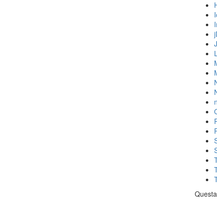
N
n
Questa 