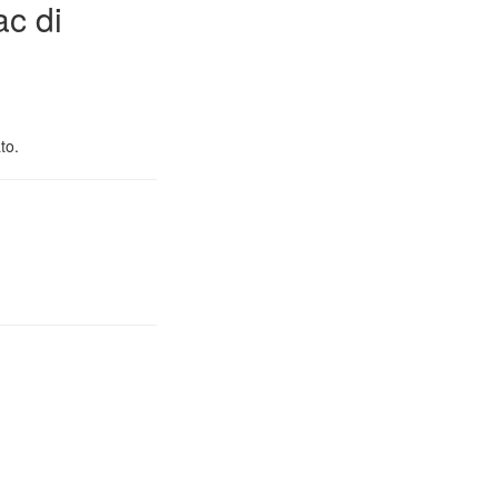
ac di
to.