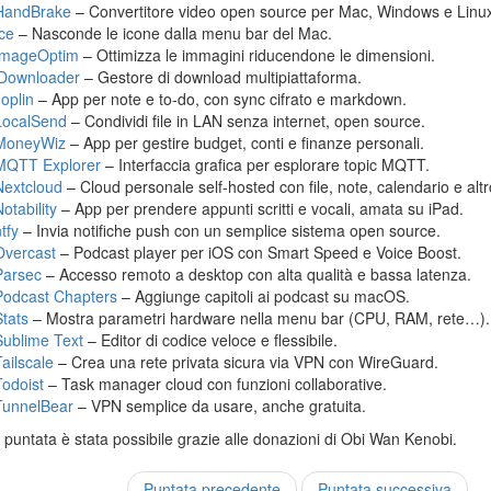
HandBrake
– Convertitore video open source per Mac, Windows e Linu
Ice
– Nasconde le icone dalla menu bar del Mac.
ImageOptim
– Ottimizza le immagini riducendone le dimensioni.
jDownloader
– Gestore di download multipiattaforma.
Joplin
– App per note e to-do, con sync cifrato e markdown.
LocalSend
– Condividi file in LAN senza internet, open source.
MoneyWiz
– App per gestire budget, conti e finanze personali.
MQTT Explorer
– Interfaccia grafica per esplorare topic MQTT.
Nextcloud
– Cloud personale self-hosted con file, note, calendario e altr
otability
– App per prendere appunti scritti e vocali, amata su iPad.
tfy
– Invia notifiche push con un semplice sistema open source.
Overcast
– Podcast player per iOS con Smart Speed e Voice Boost.
Parsec
– Accesso remoto a desktop con alta qualità e bassa latenza.
Podcast Chapters
– Aggiunge capitoli ai podcast su macOS.
Stats
– Mostra parametri hardware nella menu bar (CPU, RAM, rete…).
Sublime Text
– Editor di codice veloce e flessibile.
Tailscale
– Crea una rete privata sicura via VPN con WireGuard.
Todoist
– Task manager cloud con funzioni collaborative.
TunnelBear
– VPN semplice da usare, anche gratuita.
puntata è stata possibile grazie alle donazioni di Obi Wan Kenobi.
Puntata precedente
Puntata successiva