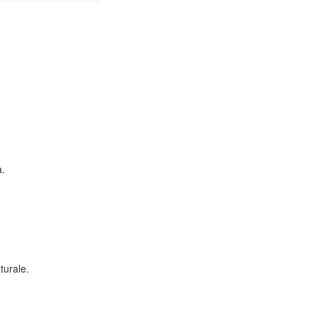
a.
turale.