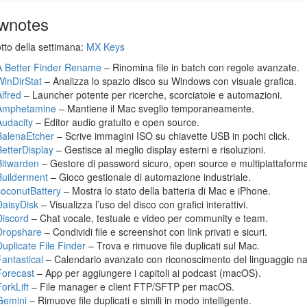
wnotes
otto della settimana:
MX Keys
A Better Finder Rename
– Rinomina file in batch con regole avanzate.
WinDirStat
– Analizza lo spazio disco su Windows con visuale grafica.
Alfred
– Launcher potente per ricerche, scorciatoie e automazioni.
Amphetamine
– Mantiene il Mac sveglio temporaneamente.
Audacity
– Editor audio gratuito e open source.
BalenaEtcher
– Scrive immagini ISO su chiavette USB in pochi click.
BetterDisplay
– Gestisce al meglio display esterni e risoluzioni.
Bitwarden
– Gestore di password sicuro, open source e multipiattaform
Builderment
– Gioco gestionale di automazione industriale.
coconutBattery
– Mostra lo stato della batteria di Mac e iPhone.
DaisyDisk
– Visualizza l’uso del disco con grafici interattivi.
Discord
– Chat vocale, testuale e video per community e team.
Dropshare
– Condividi file e screenshot con link privati e sicuri.
Duplicate File Finder
– Trova e rimuove file duplicati sul Mac.
Fantastical
– Calendario avanzato con riconoscimento del linguaggio na
Forecast
– App per aggiungere i capitoli ai podcast (macOS).
orkLift
– File manager e client FTP/SFTP per macOS.
Gemini
– Rimuove file duplicati e simili in modo intelligente.