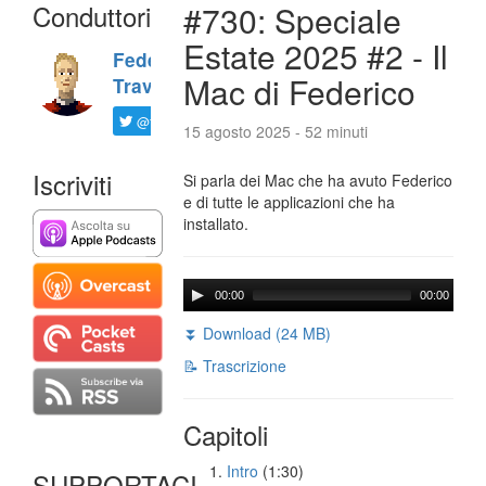
Conduttori
#730: Speciale
Estate 2025 #2 - Il
Federico
Mac di Federico
Travaini
@ftrava
15 agosto 2025 - 52 minuti
Iscriviti
Si parla dei Mac che ha avuto Federico
e di tutte le applicazioni che ha
installato.
00:00
00:00
⏬ Download (24 MB)
📝 Trascrizione
Capitoli
Intro
(1:30)
SUPPORTACI