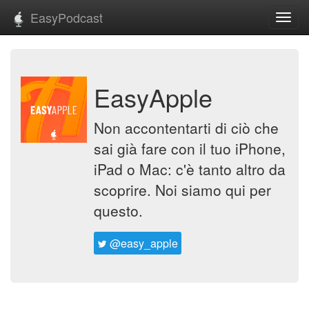
EasyPodcast
Toggl
navig
EasyApple
Non accontentarti di ciò che
sai già fare con il tuo iPhone,
iPad o Mac: c'è tanto altro da
scoprire. Noi siamo qui per
questo.
@easy_apple