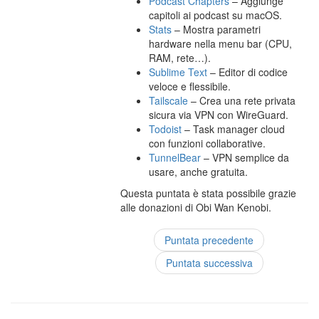
Podcast Chapters
– Aggiunge
capitoli ai podcast su macOS.
Stats
– Mostra parametri
hardware nella menu bar (CPU,
RAM, rete…).
Sublime Text
– Editor di codice
veloce e flessibile.
Tailscale
– Crea una rete privata
sicura via VPN con WireGuard.
Todoist
– Task manager cloud
con funzioni collaborative.
TunnelBear
– VPN semplice da
usare, anche gratuita.
Questa puntata è stata possibile grazie
alle donazioni di Obi Wan Kenobi.
Puntata precedente
Puntata successiva