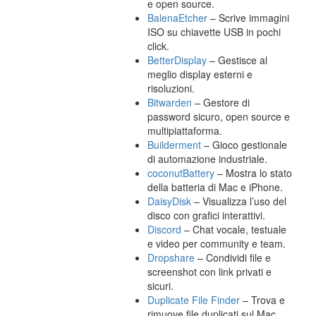
e open source.
BalenaEtcher
– Scrive immagini
ISO su chiavette USB in pochi
click.
BetterDisplay
– Gestisce al
meglio display esterni e
risoluzioni.
Bitwarden
– Gestore di
password sicuro, open source e
multipiattaforma.
Builderment
– Gioco gestionale
di automazione industriale.
coconutBattery
– Mostra lo stato
della batteria di Mac e iPhone.
DaisyDisk
– Visualizza l’uso del
disco con grafici interattivi.
Discord
– Chat vocale, testuale
e video per community e team.
Dropshare
– Condividi file e
screenshot con link privati e
sicuri.
Duplicate File Finder
– Trova e
rimuove file duplicati sul Mac.