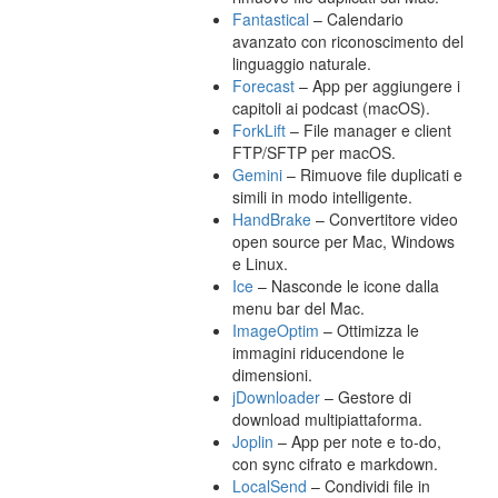
Fantastical
– Calendario
avanzato con riconoscimento del
linguaggio naturale.
Forecast
– App per aggiungere i
capitoli ai podcast (macOS).
ForkLift
– File manager e client
FTP/SFTP per macOS.
Gemini
– Rimuove file duplicati e
simili in modo intelligente.
HandBrake
– Convertitore video
open source per Mac, Windows
e Linux.
Ice
– Nasconde le icone dalla
menu bar del Mac.
ImageOptim
– Ottimizza le
immagini riducendone le
dimensioni.
jDownloader
– Gestore di
download multipiattaforma.
Joplin
– App per note e to-do,
con sync cifrato e markdown.
LocalSend
– Condividi file in