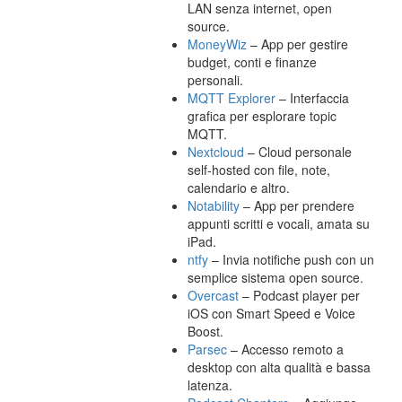
LAN senza internet, open
source.
MoneyWiz
– App per gestire
budget, conti e finanze
personali.
MQTT Explorer
– Interfaccia
grafica per esplorare topic
MQTT.
Nextcloud
– Cloud personale
self-hosted con file, note,
calendario e altro.
Notability
– App per prendere
appunti scritti e vocali, amata su
iPad.
ntfy
– Invia notifiche push con un
semplice sistema open source.
Overcast
– Podcast player per
iOS con Smart Speed e Voice
Boost.
Parsec
– Accesso remoto a
desktop con alta qualità e bassa
latenza.